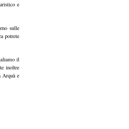
uristico e
rno sulle
za potrete
naliamo il
e inoltre
 a Arquà e