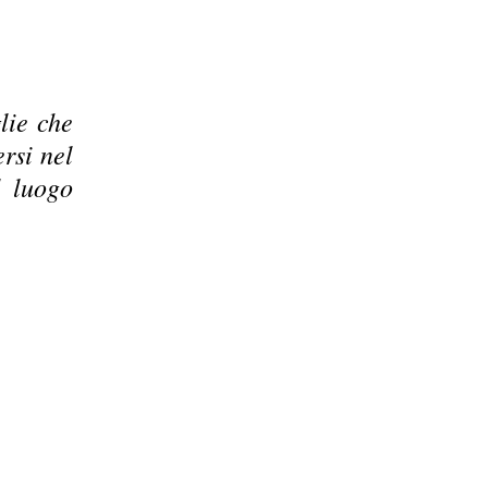
lie che
rsi nel
l luogo