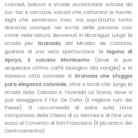
coloniali, balconi e strade acciottolate solcate da
tuc-tuc e carrozze, vulcani che catturano le nuvole,
laghi che sembrano mari, ma soprattutto tanta
dolcezza ovunque nei sorrisi delle persone così
come nella natura. Benvenuti in Nicaragua. Lungo la
strada per
Granada
, dal Mirador de Catarina,
godrete di una vista spettacolare: la
laguna di
Apoyo, il vulcano Mombacho
(dove si può
acquistare ottimo caffè biologico alla vaniglia) e la
fiabesca città coloniale di
Granada che sfoggia
pura eleganza coloniale
, oltre a locali chic lungo la
strada della Calzada o l’Avenida La Sirena, dove si
può assaggiare il Flor De Caña (il migliore rum del
Paese). Si raccomanda di salire sulla torre
campanaria della Chiesa di La Merced e di fare una
sosta al Convento di San Francesco (il più antico del
Centroamerica).