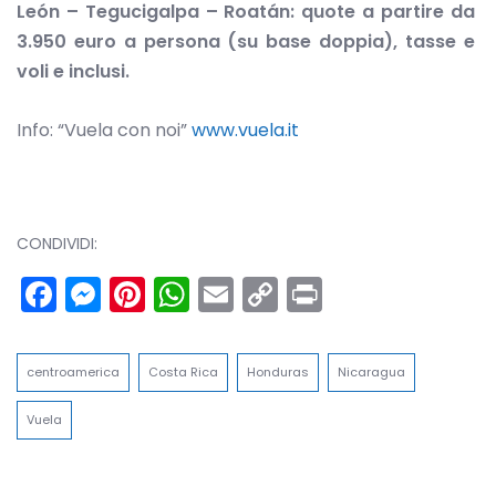
León – Tegucigalpa – Roatán: quote a partire da
3.950 euro a persona (su base doppia), tasse e
voli e inclusi.
Info: “Vuela con noi”
www.vuela.it
CONDIVIDI:
Facebook
Messenger
Pinterest
WhatsApp
Email
Copy
Print
Link
centroamerica
Costa Rica
Honduras
Nicaragua
Vuela