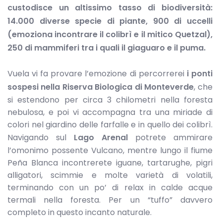
custodisce un altissimo tasso di biodiversità:
14.000 diverse specie di piante, 900 di uccelli
(emoziona incontrare il colibrì e il mitico Quetzal),
250 di mammiferi tra i quali il giaguaro e il puma.
Vuela vi fa provare l’emozione di percorrerei
i ponti
sospesi nella Riserva Biologica di Monteverde
, che
si estendono per circa 3 chilometri nella foresta
nebulosa, e poi vi accompagna tra una miriade di
colori nel giardino delle farfalle e in quello dei colibrì.
Navigando sul
Lago Arenal
potrete ammirare
l’omonimo possente Vulcano, mentre lungo il fiume
Peña Blanca incontrerete iguane, tartarughe, pigri
alligatori, scimmie e molte varietà di volatili,
terminando con un po’ di relax in calde acque
termali nella foresta. Per un “tuffo” davvero
completo in questo incanto naturale.