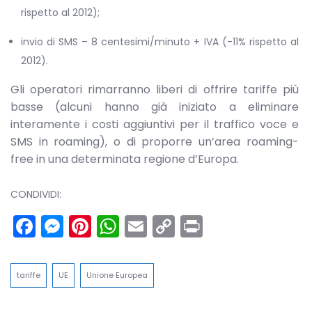
rispetto al 2012);
invio di SMS – 8 centesimi/minuto + IVA (-11% rispetto al
2012).
Gli operatori rimarranno liberi di offrire tariffe più
basse (alcuni hanno già iniziato a eliminare
interamente i costi aggiuntivi per il traffico voce e
SMS in roaming), o di proporre un’area roaming-
free in una determinata regione d’Europa.
CONDIVIDI:
Facebook
Messenger
Pinterest
WhatsApp
Email
Copy
Print
Link
tariffe
UE
Unione Europea