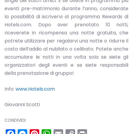
single dei vostri amici. E se avete in programma più
eventi pre-matrimonio durante l’anno, considerate
la possibilità di iscrivervi al programma Rewards di
Hotels.com. Dopo aver prenotato 10 notti,
riceverete in ricompensa una notte gratuita, che
potrete utilizzare per regalarvi una notte o ridurre il
costo dell’addio al nubilato o celibato. Potete anche
accumulare le notti in una volta sola se siete gli
organizzatori degli eventi e se siete responsabili
della prenotazione di gruppo!
Info:
www.Hotels.com
Giovanni Scotti
CONDIVIDI:
Facebook
Messenger
Pinterest
WhatsApp
Email
Copy
Print