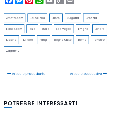
Link
Amsterdam
Barcellona
Bristol
Bulgaria
Croazia
Hotels.com
Ibiza
India
Las Vegas
Livigno
Londra
Madrid
Milano
Parigi
Regno Unito
Roma
Tenerife
Zagabria
Articolo precedente
Articolo successivo
POTREBBE INTERESSARTI