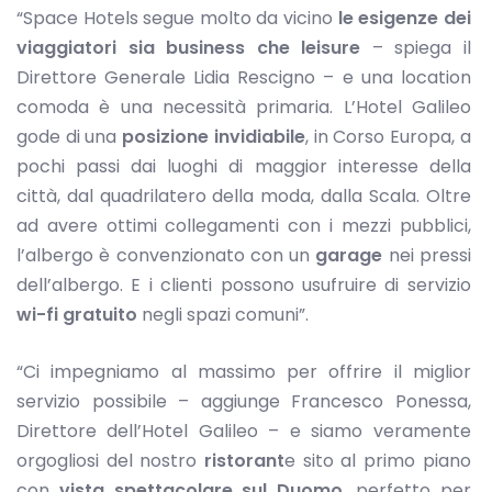
“Space Hotels segue molto da vicino
le esigenze dei
viaggiatori sia business che leisure
– spiega il
Direttore Generale Lidia Rescigno – e una location
comoda è una necessità primaria. L’Hotel Galileo
gode di una
posizione invidiabile
, in Corso Europa, a
pochi passi dai luoghi di maggior interesse della
città, dal quadrilatero della moda, dalla Scala. Oltre
ad avere ottimi collegamenti con i mezzi pubblici,
l’albergo è convenzionato con un
garage
nei pressi
dell’albergo. E i clienti possono usufruire di servizio
wi-fi gratuito
negli spazi comuni”.
“Ci impegniamo al massimo per offrire il miglior
servizio possibile – aggiunge Francesco Ponessa,
Direttore dell’Hotel Galileo – e siamo veramente
orgogliosi del nostro
ristorant
e sito al primo piano
con
vista spettacolare sul Duomo
, perfetto per