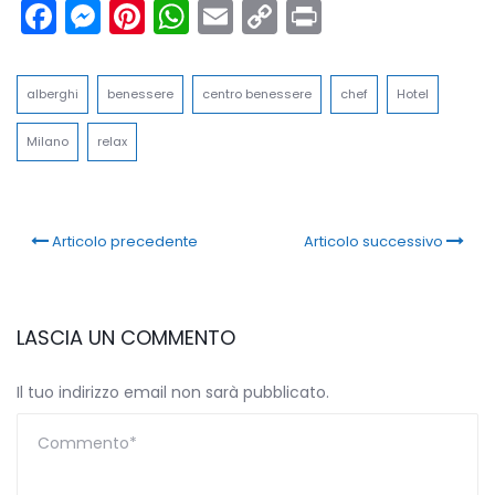
Facebook
Messenger
Pinterest
WhatsApp
Email
Copy
Print
Link
alberghi
benessere
centro benessere
chef
Hotel
Milano
relax
Articolo precedente
Articolo successivo
LASCIA UN COMMENTO
Il tuo indirizzo email non sarà pubblicato.