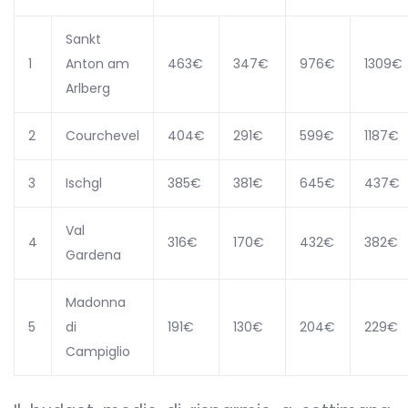
Sankt
1
Anton am
463€
347€
976€
1309€
Arlberg
2
Courchevel
404€
291€
599€
1187€
3
Ischgl
385€
381€
645€
437€
Val
4
316€
170€
432€
382€
Gardena
Madonna
5
di
191€
130€
204€
229€
Campiglio