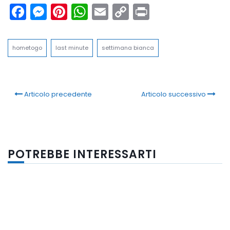
Facebook
Messenger
Pinterest
WhatsApp
Email
Copy
Print
Link
hometogo
last minute
settimana bianca
Articolo precedente
Articolo successivo
POTREBBE INTERESSARTI