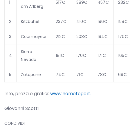
1
517€
389€
457€
282€
am Arlberg
2
Kitzbühel
237€
410€
196€
158€
3
Courmayeur
212€
208€
194€
170€
Sierra
4
181€
170€
171€
165€
Nevada
5
Zakopane
74€
71€
78€
69€
Info, prezzi e grafici:
www.hometogo.it.
Giovanni Scotti
CONDIVIDI: