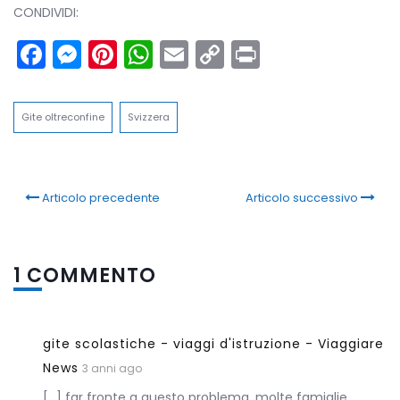
CONDIVIDI:
Facebook
Messenger
Pinterest
WhatsApp
Email
Copy
Print
Link
Gite oltreconfine
Svizzera
Articolo precedente
Articolo successivo
1 COMMENTO
gite scolastiche - viaggi d'istruzione - Viaggiare
News
3 anni ago
[…] far fronte a questo problema, molte famiglie