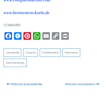
www.bestwestern-koeln.de
CONDIVIDI:
Facebook
Messenger
Pinterest
WhatsApp
Email
Copy
Print
Link
carnevale
Colonia
Fastelovend
Germania
Germanwings
Articolo precedente
Articolo successivo