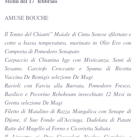
Menù del 17 febbraio
AMUSE BOUCHE
Il Tonno del Chianti” Maiale di Cinta Senese sfilettato e
cotto a bassa temperatura, marinato in Olio Evo con
Composta di Pomodoro Senapato
Carpaccio di Chianina Igp con Misticanza, Semi di
Sesamo, Carciofo Croccante e Spuma di Ricotta
Vaccina De Remigis selezione De Magi
Ravioli con Farcia alla Burrata, Pomodoro Fresco,
Basilico e Pecorino Rehoboam invecchiato 12 Mesi in
Grotta selezione De Magi
Filetto di Maialino di Razza Mangalica con Senape di
Dijone, il Suo Fondo all’Acciuga, Dadolata di Patate
Ratte del Mugello al Forno e Cicorietta Saltata
Il Lingotto ai Due Cioccolati Noalya Gianduia e