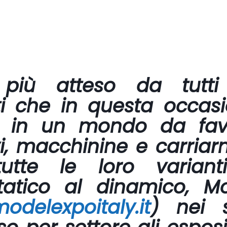
 più atteso da tutti
ti che in questa occas
i in un mondo da favo
i
,
macchinine
e c
arriar
tutte le loro variant
statico al dinamico, M
odelexpoitaly.it
) nei 