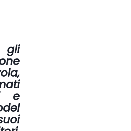
 gli
ione
la,
mati
i e
odel
suoi