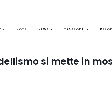
R
HOTEL
NEWS
TRASPORTI
REPO
odellismo si mette in mo