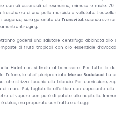
o con oli essenziali al rosmarino, mimosa e miele. 70 
 freschezza di una pelle morbida e vellutata. L’eccelle
ni esigenza, sarà garantita da
Transvital
, azienda svizze
tamenti anti-aging.
 potranno godersi una salutare centrifuga abbinata allo 
omposte di frutti tropicali con olio essenziale d’avocad
tallo Hotel
non si limita al benessere. Per tutte le d
lle Tofane, lo chef pluripremiato
Marco Badalucci
ha c
 che strizza l’occhio alla bilancia. Per cominciare, zu
a di mare. Poi, tagliatelle all’ortica con capesante allo
Pietro al vapore con puré di patate alla nepitella. Imman
n è dolce, ma preparato con frutta e ortaggi.