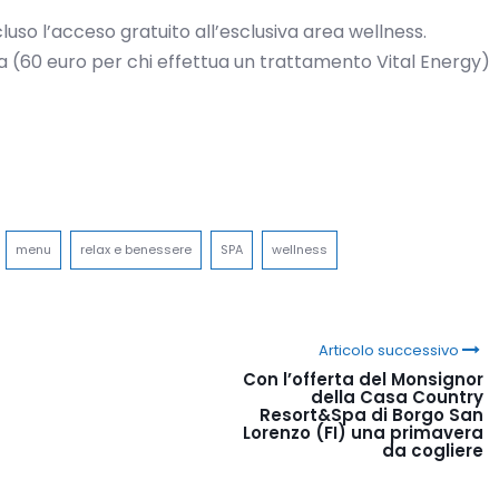
uso l’acceso gratuito all’esclusiva area wellness.
a (60 euro per chi effettua un trattamento Vital Energy)
menu
relax e benessere
SPA
wellness
Articolo successivo
Con l’offerta del Monsignor
della Casa Country
Resort&Spa di Borgo San
Lorenzo (FI) una primavera
da cogliere