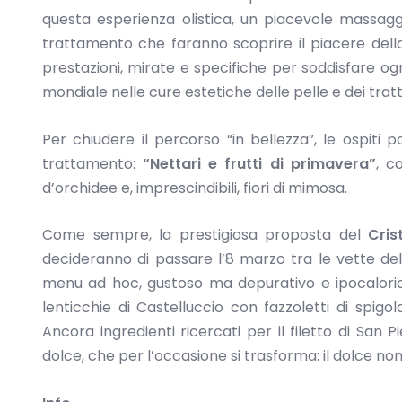
questa esperienza olistica, un piacevole massaggi
trattamento che faranno scoprire il piacere della
prestazioni, mirate e specifiche per soddisfare og
mondiale nelle cure estetiche delle pelle e dei trat
Per chiudere il percorso “in bellezza”, le ospiti
trattamento:
“Nettari e frutti di primavera”
, c
d’orchidee e, imprescindibili, fiori di mimosa.
Come sempre, la prestigiosa proposta del
Cris
decideranno di passare l’8 marzo tra le vette de
menu ad hoc, gustoso ma depurativo e ipocalorico,
lenticchie di Castelluccio con fazzoletti di spigol
Ancora ingredienti ricercati per il filetto di San 
dolce, che per l’occasione si trasforma: il dolce no