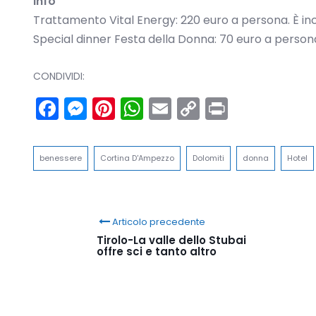
Info
Trattamento Vital Energy: 220 euro a persona. È incl
Special dinner Festa della Donna: 70 euro a person
CONDIVIDI:
Facebook
Messenger
Pinterest
WhatsApp
Email
Copy
Print
Link
benessere
Cortina D'Ampezzo
Dolomiti
donna
Hotel
Articolo precedente
Tirolo-La valle dello Stubai
offre sci e tanto altro