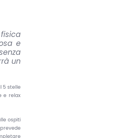
fisica
mosa e
senza
rrà un
l 5 stelle
e e relax
le ospiti
 prevede
ompletare