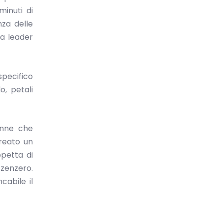
minuti di
nza delle
ra leader
specifico
o, petali
onne che
reato un
ppetta di
 zenzero.
cabile il