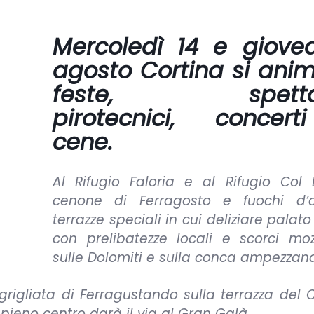
Mercoledì 14 e gioved
agosto Cortina si anim
feste, spettac
pirotecnici, concer
cene.
Al Rifugio Faloria e al Rifugio Col 
cenone di Ferragosto e fuochi d’art
terrazze speciali in cui deliziare palato
con prelibatezze locali e scorci moz
sulle Dolomiti e sulla conca ampezzan
rigliata di Ferragustando sulla terrazza del
C
 pieno centro darà il via al Gran Galà.