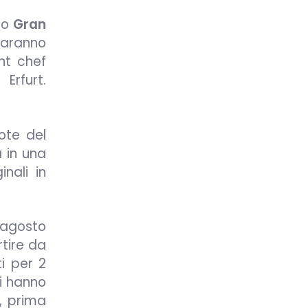
rio
Gran
 saranno
nt chef
Erfurt.
ote del
à in una
nali in
ragosto
rtire da
i per 2
i hanno
, prima