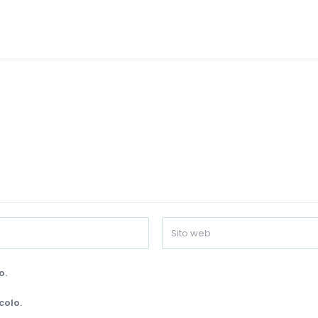
o.
colo.