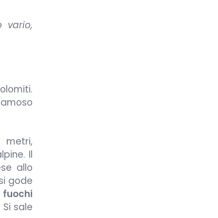
 vario,
olomiti.
l famoso
 metri,
pine. Il
se allo
 si gode
i
fuochi
 Si sale