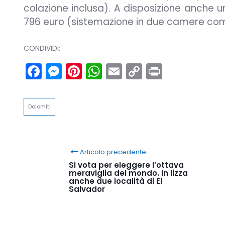
colazione inclusa). A disposizione anche u
796 euro (sistemazione in due camere com
CONDIVIDI:
Facebook
Messenger
Pinterest
WhatsApp
Email
Copy
Print
Link
Dolomiti
Articolo precedente
Si vota per eleggere l’ottava
meraviglia del mondo. In lizza
anche due località di El
Salvador