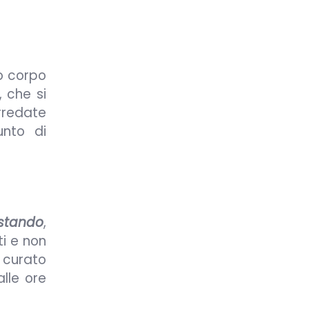
o corpo
, che si
arredate
unto di
stando
,
ti e non
 curato
alle ore