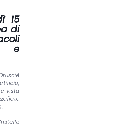
ì 15
a di
oli
ti e
Drusciè
ificio,
 e vista
zafiato
a.
ristallo