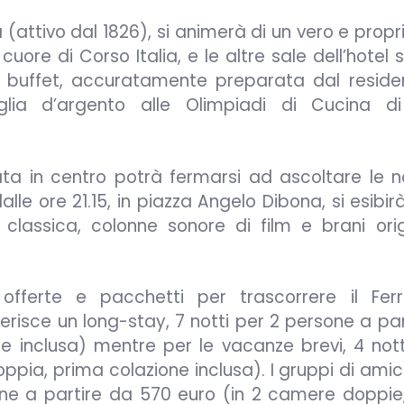
na (attivo dal 1826), si animerà di un vero e prop
cuore di Corso Italia, e le altre sale dell’hotel
a buffet, accuratamente preparata dal reside
ia d’argento alle Olimpiadi di Cucina di 
ta in centro potrà fermarsi ad ascoltare le n
lle ore 21.15, in piazza Angelo Dibona, si esibir
classica, colonne sonore di film e brani origi
fferte e pacchetti per trascorrere il Fer
eferisce un long-stay, 7 notti per 2 persone a pa
 inclusa) mentre per le vacanze brevi, 4 nott
pia, prima colazione inclusa). I gruppi di amic
one a partire da 570 euro (in 2 camere doppie