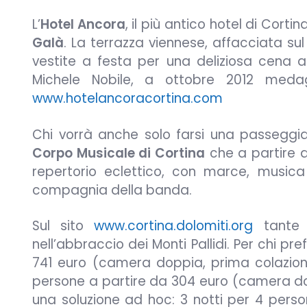
L’
Hotel Ancora
, il più antico hotel di Corti
Galà
. La terrazza viennese, affacciata sul 
vestite a festa per una deliziosa cena 
Michele Nobile, a ottobre 2012 medagl
www.hotelancoracortina.com
Chi vorrà anche solo farsi una passeggia
Corpo Musicale di Cortina
che a partire da
repertorio eclettico, con marce, musica 
compagnia della banda.
Sul sito
www.cortina.dolomiti.org
tante o
nell’abbraccio dei Monti Pallidi. Per chi pr
741 euro (camera doppia, prima colazione
persone a partire da 304 euro (camera dop
una soluzione ad hoc: 3 notti per 4 pers