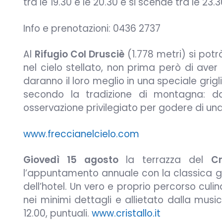
tra le 19.30 e le 20.30 e si scende tra le 23.
Info e prenotazioni: 0436 2737
Al
Rifugio Col Drusciè
(1.778 metri) si pot
nel cielo stellato, non prima però di aver
daranno il loro meglio in una speciale grigl
secondo la tradizione di montagna: da 
osservazione privilegiato per godere di una
www.freccianelcielo.com
Giovedì 15 agosto
la terrazza del
C
l’appuntamento annuale con la classica gri
dell’hotel. Un vero e proprio percorso culi
nei minimi dettagli e allietato dalla music
12.00, puntuali.
www.cristallo.it