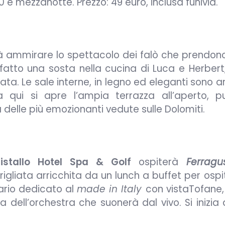
30 e mezzanotte. Prezzo: 49 euro, inclusa funivia.
rà ammirare lo spettacolo dei falò che prendon
 fatto una sosta nella cucina di Luca e Herbert
iata. Le sale interne, in legno ed eleganti sono 
qui si apre l’ampia terrazza all’aperto, p
 delle più emozionanti vedute sulle Dolomiti.
ristallo Hotel Spa & Golf
ospiterà
Ferragu
gliata arricchita da un lunch a buffet per ospi
nario dedicato al
made in Italy
con vistaTofane,
a dell’orchestra che suonerà dal vivo. Si inizia 