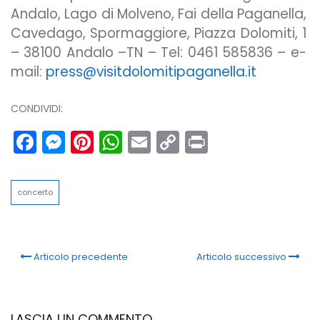
Andalo, Lago di Molveno, Fai della Paganella,
Cavedago, Spormaggiore, Piazza Dolomiti, 1
– 38100 Andalo –TN – Tel: 0461 585836 – e-
mail:
press@visitdolomitipaganella.it
CONDIVIDI:
Facebook
Messenger
Pinterest
WhatsApp
Email
Copy
Print
Link
concerto
Articolo precedente
Articolo successivo
LASCIA UN COMMENTO