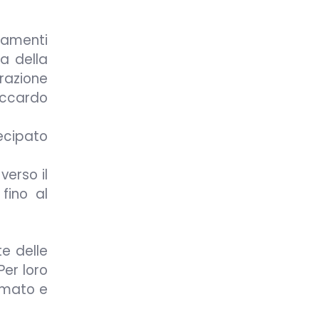
iamenti
ia della
razione
iccardo
tecipato
verso il
fino al
e delle
Per loro
amato e