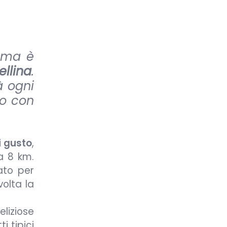
, ma è
ellina
.
à ogni
to con
i gusto
,
a 8 km.
ato per
olta la
liziose
i tipici