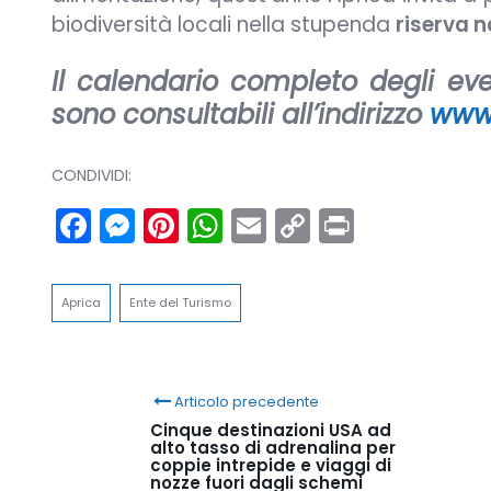
biodiversità locali nella stupenda
riserva n
Il calendario completo degli even
sono consultabili all’indirizzo
www.
CONDIVIDI:
Facebook
Messenger
Pinterest
WhatsApp
Email
Copy
Print
Link
Aprica
Ente del Turismo
Articolo precedente
Cinque destinazioni USA ad
alto tasso di adrenalina per
coppie intrepide e viaggi di
nozze fuori dagli schemi