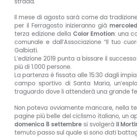
strada.
Il mese di agosto sarà come da tradizione 
per il Ferragosto inizieranno già
mercoled
terza edizione della
Color Emotion
: una c
comunale e dall’Associazione “Il tuo cuore
Galbiati.
L’edizione 2019 punta a bissare il success
più di 1.000 persone.
La partenza è fissata alle 15:30 dagli impia
campo sportivo di Santa Maria, un’esplo
traguardo dove li attenderà una grande fe
Non poteva ovviamente mancare, nella terr
pagine più belle del ciclismo italiano, un 
domenica 8 settembre
si svolgerà
Il Mort
temuto passo sul quale si sono dati battagl