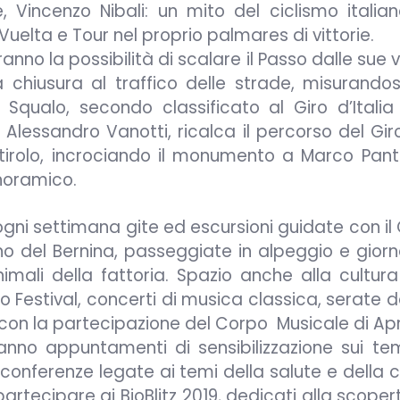
Vincenzo Nibali: un mito del ciclismo italiano
uelta e Tour nel proprio palmares di vittorie.
nno la possibilità di scalare il Passo dalle sue v
 chiusura al traffico delle strade, misurandosi
ualo, secondo classificato al Giro d’Italia 2
Alessandro Vanotti, ricalca il percorso del Gir
ortirolo, incrociando il monumento a Marco Pant
noramico.
gni settimana gite ed escursioni guidate con il 
ino del Bernina, passeggiate in alpeggio e gior
mali della fattoria. Spazio anche alla cultura
drio Festival, concerti di musica classica, serate 
 con la partecipazione del Corpo Musicale di Apr
anno appuntamenti di sensibilizzazione sui tem
di conferenze legate ai temi della salute e della 
artecipare ai BioBlitz 2019, dedicati alla scoper