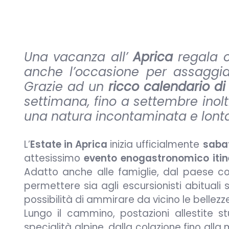
Una vacanza all’
Aprica
regala o
anche l’occasione per assaggi
Grazie ad un
ricco calendario di
settimana, fino a settembre inol
una natura incontaminata e lontan
L’
Estate in Aprica
inizia ufficialmente
sabat
attesissimo
evento enogastronomico itin
Adatto anche alle famiglie, dal paese c
permettere sia agli escursionisti abituali
possibilità di ammirare da vicino le bellez
Lungo il cammino, postazioni allestite st
specialità alpine, dalla colazione fino alla 