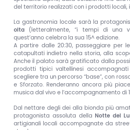
del territorio realizzati con i prodotti loca
La gastronomia locale sarà la protagon
olta
(letteralmente, “i tempi di una vo
quest’anno celebra la sua 15^ edizione.
A partire dalle 20:30, passeggiare per l
catapultati indietro nella storia, alla scop
Anche il palato sarà gratificato dalla poss
prodotti tipici valtellinesi accompagnati 
scegliere tra un percorso “base”, con rosso
e Sforzato. Renderanno ancora più piace
musica dal vivo e l’accompagnamento di 15
Dal nettare degli dei alla bionda più ama
protagonista assoluta della
Notte del L
artigianali locali accompagnate da street f