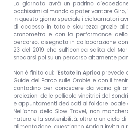
La giornata avrà un padrino d’eccezione, 
pochissimi al mondo a poter vantare Giro, V
In questo giorno speciale i cicloamatori avra
di accesso in totale sicurezza grazie alla
cronometro e con la performance dello Sq
percorso, disegnato in collaborazione con 
23 del 2019 che sull’iconica salita del M
snodarsi poi su un percorso altamente pa
Non è finita qui: l’
Estate in Aprica
prevede o
Guide del Parco sulle Orobie e con il tren
contadino per conoscere da vicino gli ani
proiezioni delle pellicole vincitrici del Son
e appuntamenti dedicati al folklore locale
Nell’anno dello Slow Travel, non mancher
natura e la sostenibilità: oltre a un ciclo 
alimentazione, quest’anno Aprica invita a p