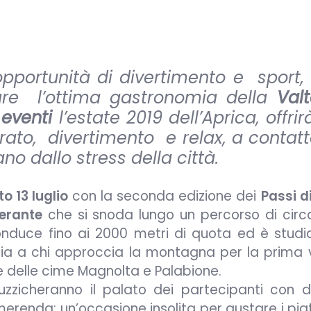
pportunità di divertimento e sport
are l’ottima gastronomia della
Valt
 eventi
l’estate 2019 dell’Aprica, offrir
trato, divertimento e relax, a contat
o dallo stress della città.
o 13 luglio
con la seconda edizione dei
Passi d
erante
che si snoda lungo un percorso di circ
onduce fino ai 2000 metri di quota ed è studi
 sia a chi approccia la montagna per la prima v
ze delle cime Magnolta e Palabione.
uzzicheranno il palato dei partecipanti con de
merenda: un’occasione insolita per gustare i piatt