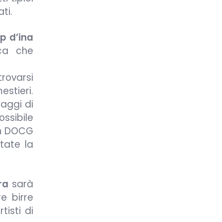
ti.
ép d’ina
ica che
rovarsi
estieri.
saggi di
ssibile
con DOCG
tate la
ra
sarà
e birre
tisti di