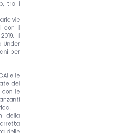
, tra i
arie vie
 con il
019. Il
o Under
ani per
CAI e le
nate del
 con le
danzanti
ica.
i della
corretta
ta delle