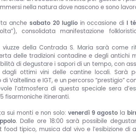
li, immersi nella natura dove nascono e sono lavora
ista anche
sabato
20 luglio
in occasione di
I t
lta”), consolidata manifestazione folklorist
e viuzze della Contrada S. Maria sarà come rit
erta delle tradizioni contadine e degli antichi m
ibilità di degustare i sapori di un tempo, con as
dagli ottimi vini delle cantine locali. Sarà po
 di Valtellina e IGT, e un percorso “prestigio” 
vole l’atmosfera di questa speciale sera d’es
 fisarmoniche itineranti.
ta sui monti e non solo:
venerdì 9 agosto
la
bir
uppolo
. Dalle ore 18:00 sarà possibile degustar
ood tipico, musica dal vivo e l’esibizione di ar