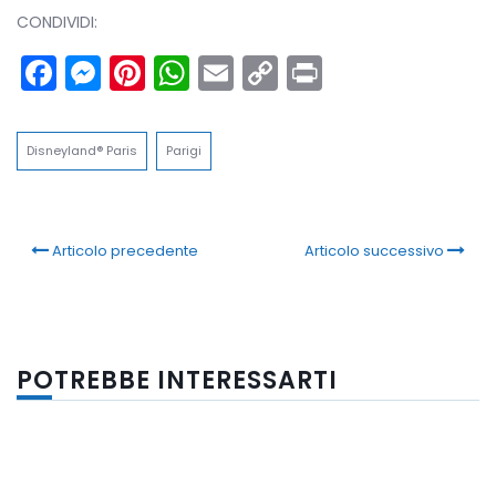
CONDIVIDI:
Facebook
Messenger
Pinterest
WhatsApp
Email
Copy
Print
Link
Disneyland® Paris
Parigi
Articolo precedente
Articolo successivo
POTREBBE INTERESSARTI