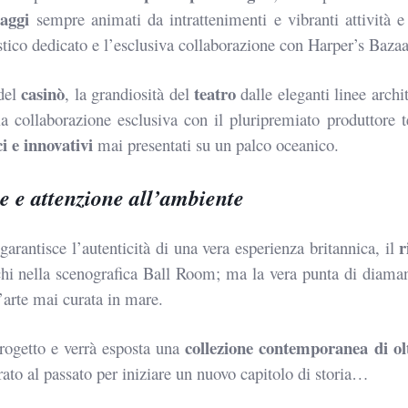
aggi
sempre animati da intrattenimenti e vibranti attività 
stico
dedicato e l’esclusiva collaborazione con Harper’s Bazaa
casinò
teatro
del
, la grandiosità del
dalle eleganti linee archi
la collaborazione esclusiva con il
pluripremiato produttore t
ci e innovativi
mai presentati su un palco
oceanico.
te e attenzione all’ambiente
r
 garantisce
l’autenticità di una vera esperienza britannica, il
chi nella
scenografica Ball Room; ma la vera punta di diaman
d’arte mai curata
in mare.
collezione contemporanea di ol
rogetto e verrà esposta una
irato al
passato per iniziare un nuovo capitolo di storia…