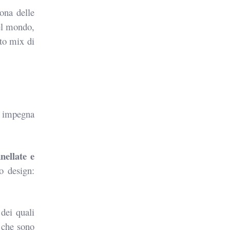
ona delle
del mondo,
tto mix di
si impegna
ellate e
o design:
 dei quali
o che sono