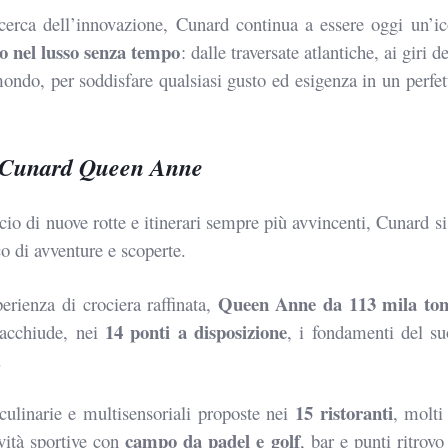
ricerca dell’innovazione, Cunard
continua a essere oggi un’ic
o nel lusso senza tempo
: dalle traversate
atlantiche, ai giri 
 mondo, per soddisfare qualsiasi gusto ed esigenza
in un perfe
a Cunard Queen Anne
ncio di nuove
rotte e itinerari sempre più avvincenti, Cunard 
co di avventure e
scoperte.
Queen Anne da 113 mila tonn
perienza di
crociera raffinata,
14 ponti
a disposizione
acchiude, nei
, i fondamenti del su
.
15
ristoranti
culinarie e multisensoriali proposte nei
, molti
campo da padel e golf
ività sportive con
, bar e
punti ritrov