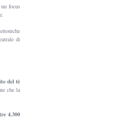
e
un focus
r.
tettoniche
eatrale di
ito del tè
te che la
tre 4.300