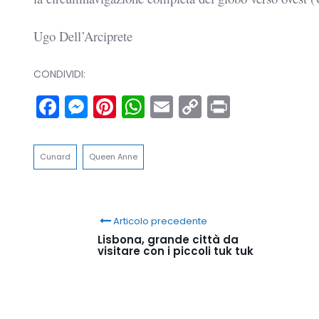
Ugo Dell’Arciprete
CONDIVIDI:
Facebook
Messenger
Pinterest
WhatsApp
Email
Copy
Print
Link
Cunard
Queen Anne
Articolo precedente
Lisbona, grande città da
visitare con i piccoli tuk tuk