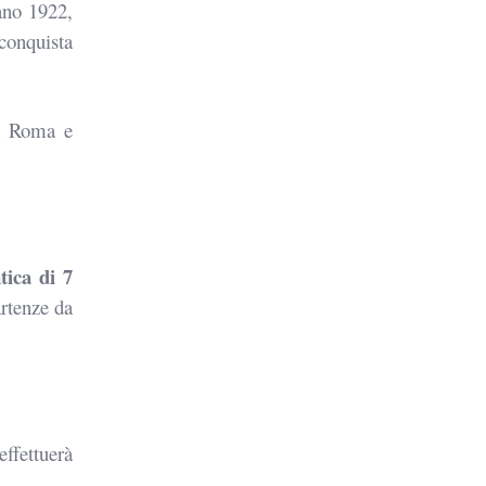
ano 1922,
conquista
da Roma e
tica di 7
artenze da
effettuerà