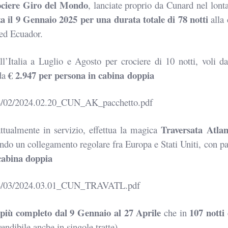
ociere Giro del
Mondo
, lanciate proprio da Cunard nel lont
a il 9 Gennaio 2025 per una
durata totale di 78 notti
alla 
 ed Ecuador.
l’Italia a Luglio
e Agosto per crociere di 10 notti, voli 
€ 2.947 per persona in cabina
doppia
 da
24/02/2024.02.20_CUN_AK_pacchetto.pdf
Traversata Atlan
attualmente in
servizio, effettua la magica
endo un collegamento
regolare fra Europa e Stati Uniti, con p
cabina doppia
024/03/2024.03.01_CUN_TRAVATL.pdf
più completo dal 9
Gennaio al 27 Aprile
107 notti
che in
endibile anche in singole tratte).