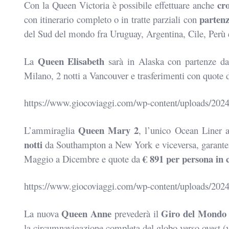
cr
Con la Queen Victoria è possibile effettuare anche
partenz
con itinerario
completo o in tratte parziali con
del Sud del mondo fra
Uruguay, Argentina, Cile, Perù
Queen Elisabeth
La
sarà in Alaska con partenze dal
Milano, 2 notti a
Vancouver e trasferimenti con quote
https://www.giocoviaggi.com/wp-content/uploads/20
Queen Mary 2
L’ammiraglia
, l’unico Ocean Liner 
notti
da
Southampton a New York e viceversa, garant
€ 891 per persona in 
Maggio a Dicembre e
quote da
https://www.giocoviaggi.com/wp-content/uploads/2
Queen Anne
Giro del Mondo 
La nuova
prevederà il
la circumnavigazione
completa del globo verso ovest (v