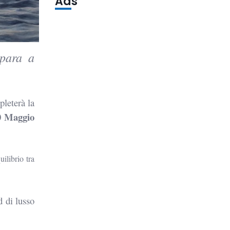
Ads
epara a
leterà la
0
Maggio
uilibrio tra
d di lusso