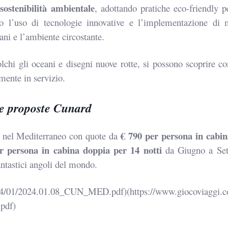
sostenibilità
ambientale
a
, adottando pratiche eco-friendly p
so l’uso di tecnologie
innovative e l’implementazione di 
ni e l’ambiente circostante.
lchi gli oceani e
disegni nuove rotte, si possono scoprire c
lmente in servizio.
le proposte Cunard
€ 790 per persona in cabi
i nel Mediterraneo
con quote da
er persona in cabina doppia per 14
notti
da Giugno a Set
fantastici angoli del mondo.
024/01/2024.01.08_CUN_MED.pdf)(https://www.giocoviaggi.
pdf)