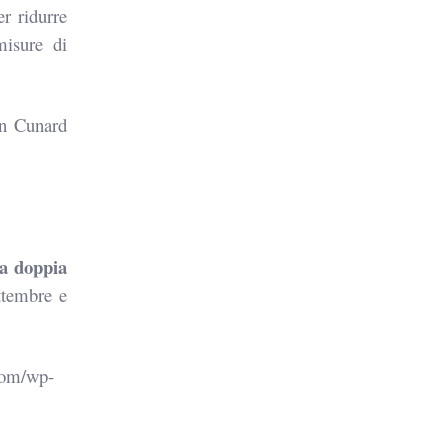
er ridurre
misure di
on Cunard
na doppia
tembre e
com/wp-