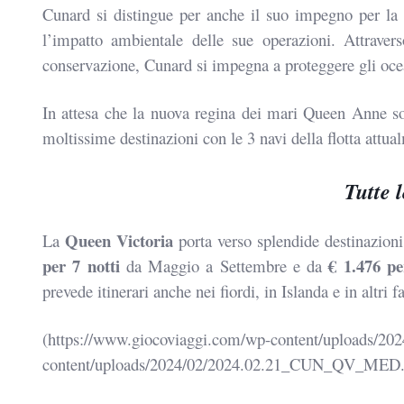
Cunard si distingue per anche il suo impegno per l
l’impatto
ambientale delle sue operazioni. Attraver
conservazione, Cunard si
impegna a proteggere gli ocea
In attesa che la nuova regina dei mari Queen Anne so
moltissime
destinazioni con le 3 navi della flotta attua
Tutte 
Queen Victoria
La
porta verso splendide destinazion
per 7 notti
€ 1.476 p
da
Maggio a Settembre e da
prevede itinerari anche nei fiordi, in
Islanda e in altri 
(https://www.giocoviaggi.com/wp-content/uploads/2
content/uploads/2024/02/2024.02.21_CUN_QV_MED.