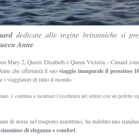
nard
dedicate alle regine britanniche si pr
ueen Anne
een Mary 2, Queen Elizabeth e Queen Victoria –
Cunard comp
viaggio inaugurale il prossimo 1
nne che effettuerà il suo
re i
viaggiatori di tutto il mondo.
 mare, e
continua a incarnare l’eccellenza nel settore con un perfetto
eq
anni di
storia nel trasporto marittimo,
ha
stabilito uno standar
sinonimo di eleganza e comfort
i
.