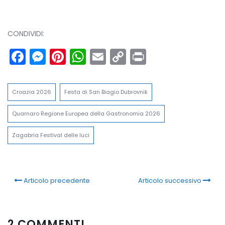
CONDIVIDI:
Facebook
Messenger
Pinterest
WhatsApp
Email
Copy
Print
Link
Croazia 2026
Festa di San Biagio Dubrovnik
Quarnaro Regione Europea della Gastronomia 2026
Zagabria Festival delle luci
Articolo precedente
Articolo successivo
2 COMMENTI