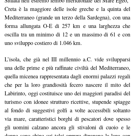
Situata nell’estremo lembo meridionale del Mare Egeo,
Creta è la maggiore delle isole greche e la quinta del
Mediterraneo (grande un terzo della Sardegna), con una
forma allungata O-E di 257 km e una larghezza che
oscilla tra un minimo di 12 e un massimo di 61 e con
uno sviluppo costiero di 1.046 km.
L’isola, che già nel III millennio a.C. vide svilupparsi
una delle prime e più raffinate civiltà del Mediterraneo,
quella micenea rappresentata dagli enormi palazzi regali
che per la loro grandiosità fecero nascere il mito del
Labirinto, oggi costituisce uno dei maggiori paradisi del
turismo con idonee strutturo ricettive, stupende spiagge
al fondo di suggestivi golfi a volte accessibili soltanto
via mare, caratteristici borghi di pescatori dove spesso
gli uomini calzano ancora gli stivaloni di cuoio e le
donne sono chine sui telai oppure dipanano la lana con