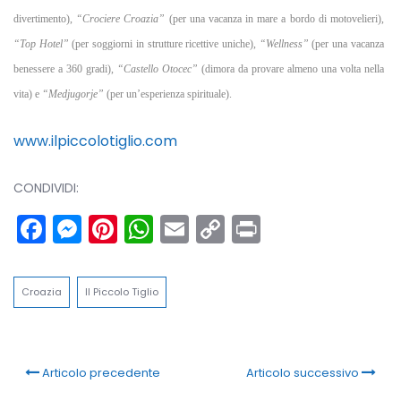
divertimento),
“Crociere Croazia”
(per una vacanza in mare a bordo di motovelieri),
“Top Hotel”
(per soggiorni in strutture ricettive uniche),
“Wellness”
(per una vacanza
benessere a 360 gradi),
“Castello Otocec”
(dimora da provare almeno una volta nella
vita) e
“Medjugorje”
(per un’esperienza spirituale).
www.ilpiccolotiglio.com
CONDIVIDI:
Facebook
Messenger
Pinterest
WhatsApp
Email
Copy
Print
Link
Croazia
Il Piccolo Tiglio
Articolo precedente
Articolo successivo