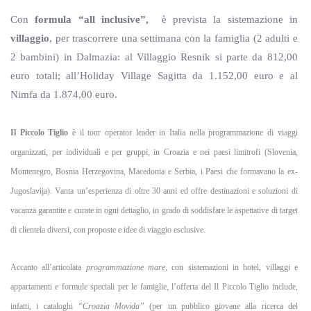
Con
formula “all inclusive”,
è prevista la sistemazione in
villaggio
, per trascorrere una settimana con la famiglia (2 adulti e
2 bambini) in Dalmazia: al Villaggio Resnik si parte da 812,00
euro totali; all’Holiday Village Sagitta da 1.152,00 euro e al
Nimfa da 1.874,00 euro.
Il Piccolo Tiglio
è il tour operator leader in Italia nella programmazione di viaggi
organizzati, per individuali e per gruppi, in Croazia e nei paesi limitrofi (Slovenia,
Montenegro, Bosnia Herzegovina, Macedonia e Serbia, i Paesi che formavano la ex-
Jugoslavija). Vanta un’esperienza di oltre 30 anni ed offre destinazioni e soluzioni di
vacanza garantite e curate in ogni dettaglio, in grado di soddisfare le aspettative di target
di clientela diversi, con proposte e idee di viaggio esclusive.
Accanto all’articolata
programmazione mare
, con sistemazioni in hotel, villaggi e
appartamenti e formule speciali per le famiglie, l’offerta del Il Piccolo Tiglio include,
infatti, i cataloghi
“Croazia Movida”
(per un pubblico giovane alla ricerca del