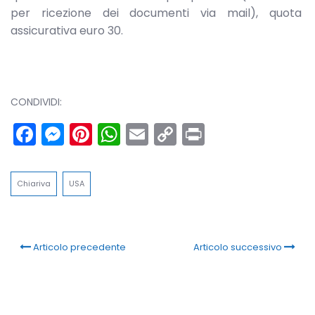
per ricezione dei documenti via mail), quota
assicurativa euro 30.
CONDIVIDI:
Facebook
Messenger
Pinterest
WhatsApp
Email
Copy
Print
Link
Chiariva
USA
Articolo precedente
Articolo successivo