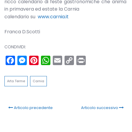
ricco calendario di feste gastronomiche che anima
in primavera ed estate la Carnia
calendario su
www.carnia.it
Franca D.Scotti
CONDIVIDI:
Facebook
Messenger
Pinterest
WhatsApp
Email
Copy
Print
Link
Arta Terme
Carnia
Articolo precedente
Articolo successivo