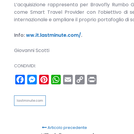
L’acquisizione rappresenta per Bravofly Rumbo Gr
come Smart Travel Provider con l’obiettivo di sem
internazionale e ampliare il proprio portafoglio di s
Info:
ww.it.lastminute.com/
.
Giovanni Scotti
CONDIVIDI:
Facebook
Messenger
Pinterest
WhatsApp
Email
Copy
Print
Link
lastminute.com
Articolo precedente