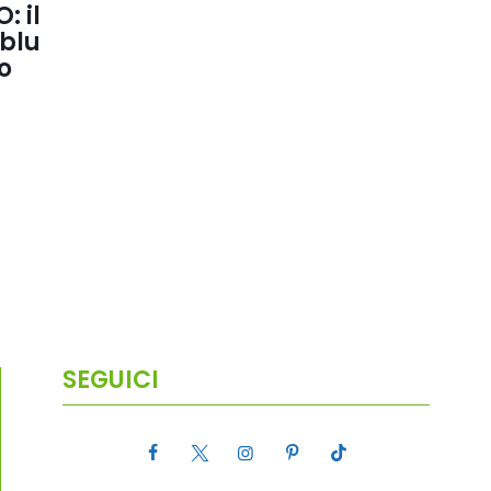
: il
 blu
o
SEGUICI