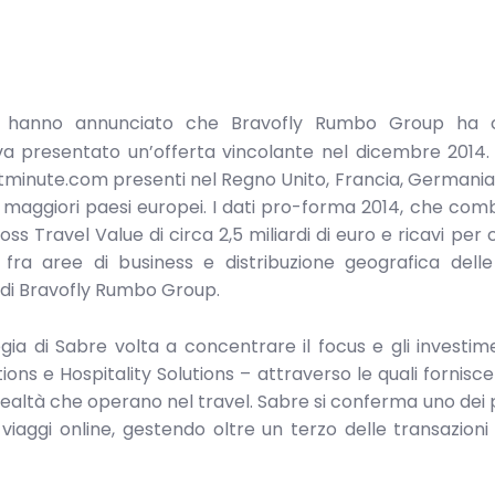
hanno annunciato che Bravofly Rumbo Group ha c
eva presentato un’offerta vincolante nel dicembre 2014.
astminute.com presenti nel Regno Unito, Francia, Germani
i maggiori paesi europei. I dati pro-forma 2014, che com
 Travel Value di circa 2,5 miliardi di euro e ricavi per 
fra aree di business e distribuzione geografica delle 
a di Bravofly Rumbo Group.
gia di Sabre volta a concentrare il focus e gli investime
ions e Hospitality Solutions – attraverso le quali fornisce 
realtà che operano nel travel. Sabre si conferma uno dei p
ei viaggi online, gestendo oltre un terzo delle transazioni