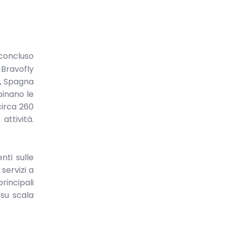
oncluso
 Bravofly
a, Spagna
binano le
circa 260
attività.
nti sulle
servizi a
rincipali
 su scala