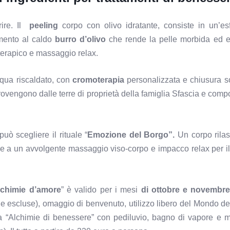
rire. Il
peeling
corpo con olivo idratante, consiste in un’esf
amento al caldo
burro d’olivo
che rende la pelle morbida ed el
terapico e massaggio relax.
acqua riscaldato, con
cromoterapia
personalizzata e chiusura s
provengono dalle terre di proprietà della famiglia Sfascia e com
può scegliere il rituale “
Emozione del Borgo”.
Un corpo rilas
azie a un avvolgente massaggio viso-corpo e impacco relax per i
lchimie d’amore
” è valido per i mesi
di ottobre e novembr
 escluse), omaggio di benvenuto, utilizzo libero del Mondo de
ia “Alchimie di benessere” con pediluvio, bagno di vapore e 