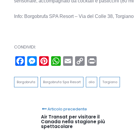
sensoriale, accompagnato da cocktail e pasticcini (80 min)
Info: Borgobrufa SPA Resort – Via del Colle 38, Torgian
CONDIVIDI:
Facebook
Messenger
Pinterest
WhatsApp
Email
Copy
Print
Link
Borgobrufa
Borgobrufa Spa Resort
olio
Torgiano
Articolo precedente
Air Transat per visitare il
Canada nella stagione più
spettacolare