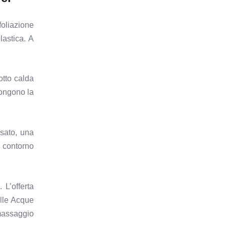
oliazione
astica. A
otto calda
pongono la
sato, una
l contorno
e
. L’offerta
lle Acque
massaggio