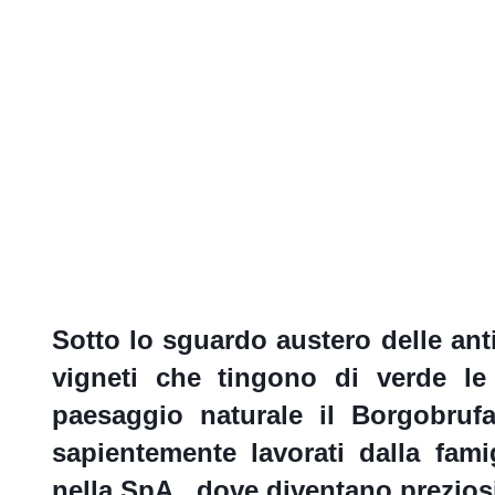
Sotto lo sguardo austero delle an
vigneti che tingono di verde l
paesaggio naturale il Borgobrufa
sapientemente lavorati dalla fam
nella SpA, dove diventano preziosi