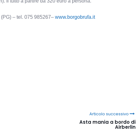
. Il tutto a partire da 320 euro a persona.
o (PG) – tel. 075 985267–
www.borgobrufa.it
Articolo successivo
Asta mania a bordo di
Airberlin