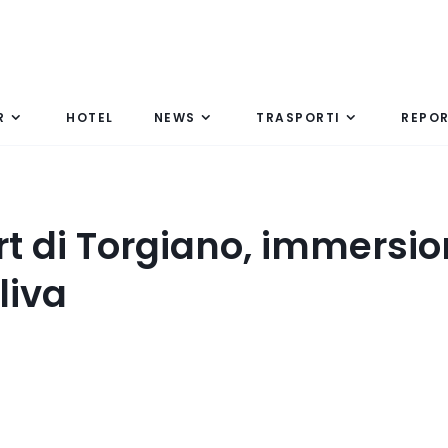
R
HOTEL
NEWS
TRASPORTI
REPO
t di Torgiano, immersion
liva