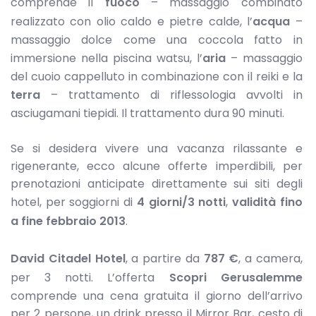
comprende il
fuoco
– massaggio combinato
realizzato con olio caldo e pietre calde, l’
acqua
–
massaggio dolce come una coccola fatto in
immersione nella piscina watsu, l’
aria
– massaggio
del cuoio cappelluto in combinazione con il reiki e la
terra
– trattamento di riflessologia avvolti in
asciugamani tiepidi. Il trattamento dura 90 minuti.
Se si desidera vivere una vacanza rilassante e
rigenerante, ecco alcune offerte imperdibili, per
prenotazioni anticipate direttamente sui siti degli
hotel, per soggiorni di
4 giorni/3 notti
,
validità fino
a fine febbraio 2013
.
David Citadel Hotel
, a partire da
787 €
, a camera,
per 3 notti. L’offerta
Scopri Gerusalemme
comprende una cena gratuita il giorno dell’arrivo
per 2 persone, un drink presso il Mirror Bar, cesto di