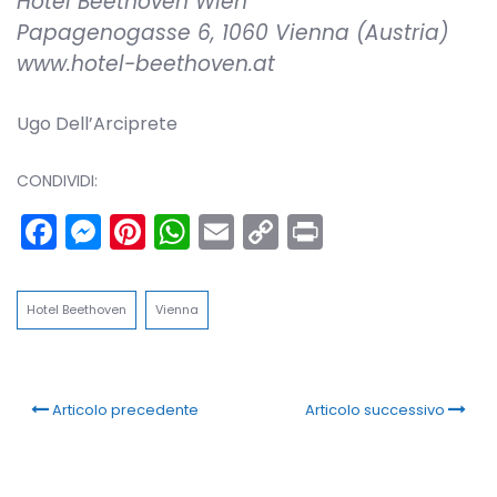
Hotel Beethoven Wien ****
Papagenogasse 6, 1060 Vienna (Austria)
www.hotel-beethoven.at
Ugo Dell’Arciprete
CONDIVIDI:
Facebook
Messenger
Pinterest
WhatsApp
Email
Copy
Print
Link
Hotel Beethoven
Vienna
Articolo precedente
Articolo successivo