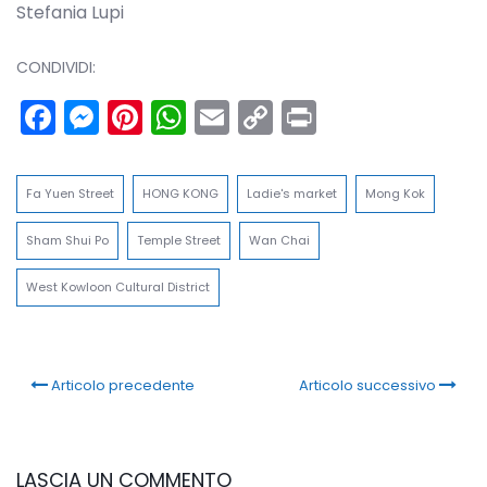
Stefania Lupi
CONDIVIDI:
Facebook
Messenger
Pinterest
WhatsApp
Email
Copy
Print
Link
Fa Yuen Street
HONG KONG
Ladie's market
Mong Kok
Sham Shui Po
Temple Street
Wan Chai
West Kowloon Cultural District
Articolo precedente
Articolo successivo
LASCIA UN COMMENTO