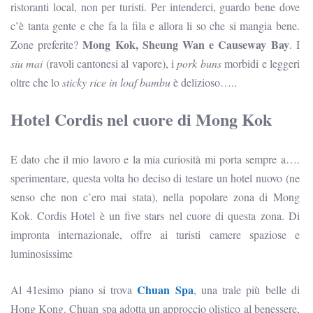
ristoranti local, non per turisti. Per intenderci, guardo bene dove
c’è tanta gente e che fa la fila e allora li so che si mangia bene.
Mong Kok, Sheung Wan e Causeway Bay
Zone preferite?
. I
siu mai
(ravoli cantonesi al vapore), i
pork buns
morbidi e leggeri
oltre che lo
sticky rice in loaf bambu
è delizioso…..
Hotel Cordis nel cuore di Mong Kok
E dato che il mio lavoro e la mia curiosità mi porta sempre a….
sperimentare, questa volta ho deciso di testare un hotel nuovo (ne
senso che non c’ero mai stata), nella popolare zona di Mong
Kok. Cordis Hotel è un five stars nel cuore di questa zona. Di
impronta internazionale, offre ai turisti camere spaziose e
luminosissime
Chuan Spa
Al 41esimo piano si trova
, una trale più belle di
Hong Kong. Chuan spa adotta un approccio olistico al benessere,