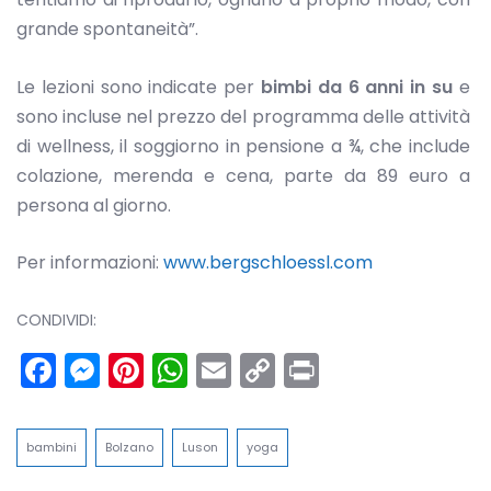
grande spontaneità”.
Le lezioni sono indicate per
bimbi da 6 anni in su
e
sono incluse nel prezzo del programma delle attività
di wellness, il soggiorno in pensione a ¾, che include
colazione, merenda e cena, parte da 89 euro a
persona al giorno.
Per informazioni:
www.bergschloessl.com
CONDIVIDI:
Facebook
Messenger
Pinterest
WhatsApp
Email
Copy
Print
Link
bambini
Bolzano
Luson
yoga