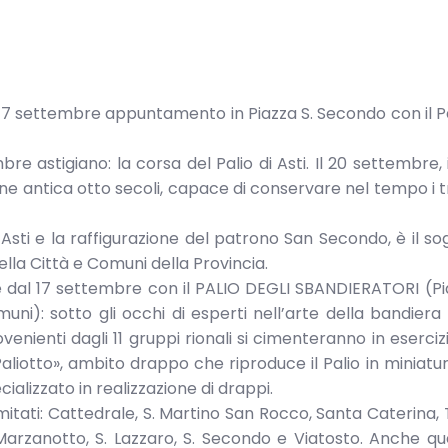
 Il 17 settembre appuntamento in Piazza S. Secondo con il Pa
e astigiano: la corsa del Palio di Asti. Il 20 settembre, in
zione antica otto secoli, capace di conservare nel tempo i t
 Asti e la raffigurazione del patrono San Secondo, è il so
ella Città e Comuni della Provincia.
tire dal 17 settembre con il PALIO DEGLI SBANDIERATORI (P
ni): sotto gli occhi di esperti nell’arte della bandiera
venienti dagli 11 gruppi rionali si cimenteranno in esercizi
Paliotto», ambito drappo che riproduce il Palio in miniatu
ializzato in realizzazione di drappi.
itati: Cattedrale, S. Martino San Rocco, Santa Caterina, 
Marzanotto, S. Lazzaro, S. Secondo e Viatosto. Anche q