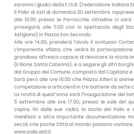
saranno i giudici della F.I.S.B. (Federazione Italiana
Il Palio di Asti di domenica 20 settembre rapprese
alle 10.00 presso le Parrocchie cittadine ci sarà 
proseguirà, alle 11.00 con lo spettacolo degli Sba
Astigiana) in Piazza San Secondo.
Alle ore 14.00, prenderà l’avvio il sontuoso Corteo
L’imponente sfilata, che vedrà la partecipazione
grandioso affresco capace di rievocare la storia anti
(il Rione Santa Caterina), e a seguire gli altri borghi
dal Gruppo del Comune, composto dal Capitano e da
Sarà però alle ore 16.00 che Piazza Alfieri si anime
competizione si articolerà in tre batterie da sette c
La novità di quest’anno sarà l’inaugurazione del t
5 settembre alle ore 17.00, presso le sale del 
capire, fin dalle sue radici, la storia del Palio e
manifesti e altra importante documentazione mai
secoli, che poche Città al mondo possono vantare.
www.palio.asti.it