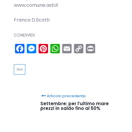
www.comune.asti.it
Franca D.Scotti
CONDIVIDI:
Facebook
Messenger
Pinterest
WhatsApp
Email
Copy
Print
Link
Asti
Articolo precedente
Settembre: per l’ultimo mare
prezzi in saldo fino al 50%