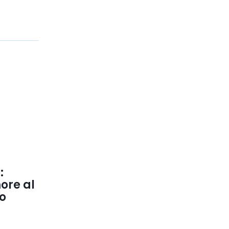
:
ore al
no