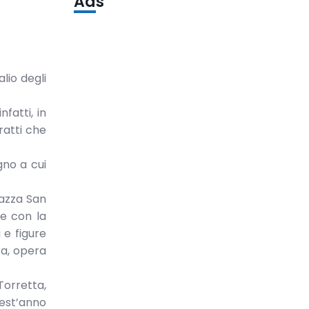
Ads
lio degli
fatti, in
ratti che
gno a cui
iazza San
 e con la
 e figure
ra, opera
Torretta,
uest’anno