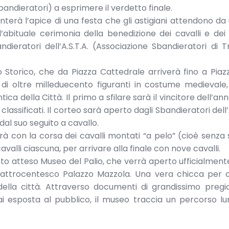
 Sbandieratori) a esprimere il verdetto finale.
nterà l’apice di una festa che gli astigiani attendono da
l’abituale cerimonia della benedizione dei cavalli e dei 
ndieratori dell’A.S.T.A. (Associazione Sbandieratori di T
 Storico, che da Piazza Cattedrale arriverà fino a Piazza
 di oltre milleduecento figuranti in costume medievale
ca della Città. Il primo a sfilare sarà il vincitore dell’an
 classificati. Il corteo sarà aperto dagli Sbandieratori dell’
l suo seguito a cavallo.
rà con la corsa dei cavalli montati “a pelo” (cioè senza s
avalli ciascuna, per arrivare alla finale con nove cavalli.
anto atteso Museo del Palio, che verrà aperto ufficialmen
quattrocentesco Palazzo Mazzola. Una vera chicca per c
 della città. Attraverso documenti di grandissimo pregio,
 esposta al pubblico, il museo traccia un percorso lu