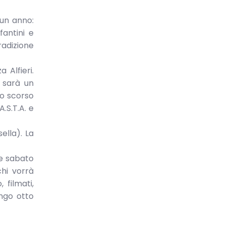
 un anno:
fantini e
radizione
 Alfieri.
, sarà un
no scorso
A.S.T.A. e
ella). La
te sabato
hi vorrà
 filmati,
ngo otto