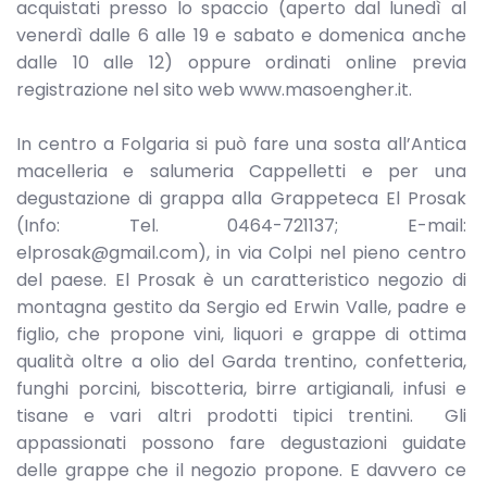
acquistati presso lo spaccio (aperto dal lunedì al
venerdì dalle 6 alle 19 e sabato e domenica anche
dalle 10 alle 12) oppure ordinati online previa
registrazione nel sito web www.masoengher.it.
In centro a Folgaria si può fare una sosta all’Antica
macelleria e salumeria Cappelletti e per una
degustazione di grappa alla Grappeteca El Prosak
(Info: Tel. 0464-721137; E-mail:
elprosak@gmail.com), in via Colpi nel pieno centro
del paese. El Prosak è un caratteristico negozio di
montagna gestito da Sergio ed Erwin Valle, padre e
figlio, che propone vini, liquori e grappe di ottima
qualità oltre a olio del Garda trentino, confetteria,
funghi porcini, biscotteria, birre artigianali, infusi e
tisane e vari altri prodotti tipici trentini. Gli
appassionati possono fare degustazioni guidate
delle grappe che il negozio propone. E davvero ce