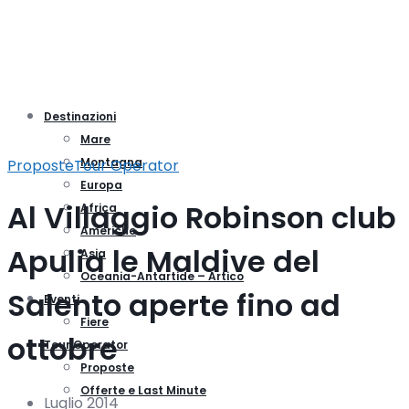
Destinazioni
Mare
Montagna
Proposte
Tour Operator
Europa
Al Villaggio Robinson club
Africa
Americhe
Apulia le Maldive del
Asia
Oceania-Antartide – Artico
Salento aperte fino ad
Eventi
Fiere
ottobre
Tour Operator
Proposte
Offerte e Last Minute
Luglio 2014