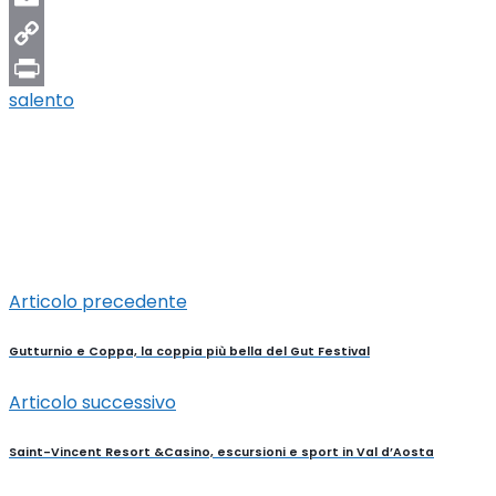
Email
Copy
salento
Link
Print
Articolo precedente
Gutturnio e Coppa, la coppia più bella del Gut Festival
Articolo successivo
Saint-Vincent Resort &Casino, escursioni e sport in Val d’Aosta