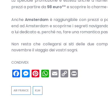
La speciale promozione è estesa anche a numeros
prezzi a partire da
98 euro**
e scoprire lo charme 
Anche
Amsterdam
è raggiungibile con prezzi a p
end ad Amsterdam e scoprirne i segreti navigando su
a lui dedicato e, perché no, fare una romantica pass
Non resta che collegarsi ai siti delle due comp
novembre il viaggio dei vostri sogni.
CONDIVIDI:
Facebook
Messenger
Pinterest
WhatsApp
Email
Copy
Print
Link
AIR FRANCE
KLM