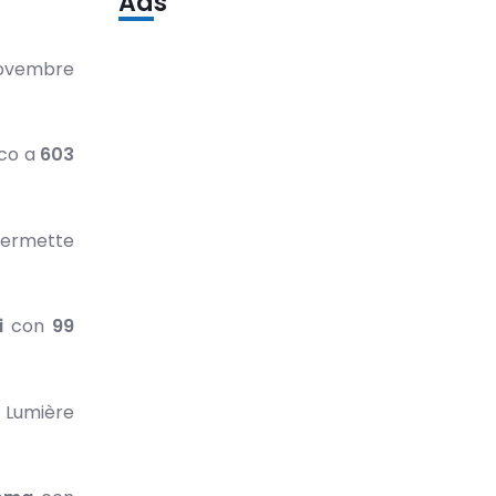
Ads
 novembre
sco a
603
 permette
i
con
99
e Lumière