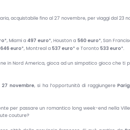
ria, acquistabile fino al 27 novembre, per viaggi dal 23
ro
*, Miami a
497 euro
*, Houston a
560 euro
*, San Franci
a
646 euro
*, Montreal a
537 euro
* e Toronto
533 euro
*.
ione in Nord America, gioca ad un simpatico gioco che ti
il 27 novembre
, si ha l’opportunità di raggiungere
Parig
ente per passare un romantico long week-end nella Vill
haute couture?