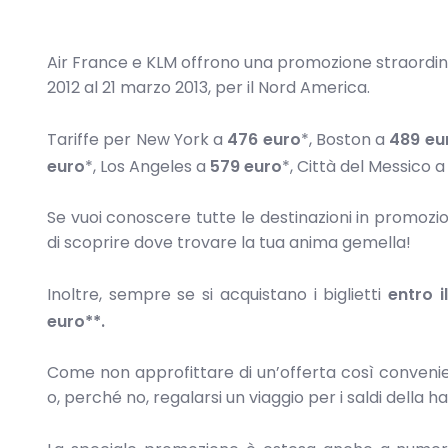
Air France e KLM offrono una promozione straordina
2012 al 21 marzo 2013, per il Nord America.
Tariffe per New York a
476 euro
*, Boston a
489 eu
euro
*, Los Angeles a
579 euro
*, Città del Messico 
Se vuoi conoscere tutte le destinazioni in promoz
di scoprire dove trovare la tua anima gemella!
Inoltre, sempre se si acquistano i biglietti
entro 
euro**.
Come non approfittare di un’offerta così conveni
o, perché no, regalarsi un viaggio per i saldi della 