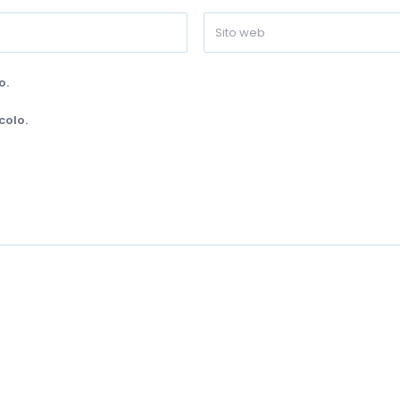
o.
colo.