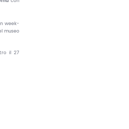
oma
con
 un week-
nel museo
ro il 27