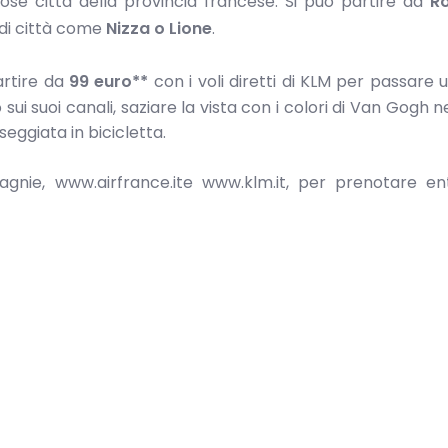
e città della provincia francese. Si può partire da
R
di città come
Nizza o Lione
.
artire da
99 euro**
con i voli diretti di KLM per passare
i suoi canali, saziare la vista con i colori di Van Gogh 
eggiata in bicicletta.
agnie, www.airfrance.ite www.klm.it, per prenotare ent