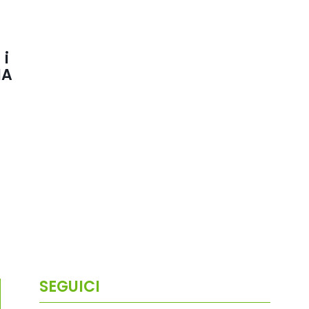
 i
IA
SEGUICI