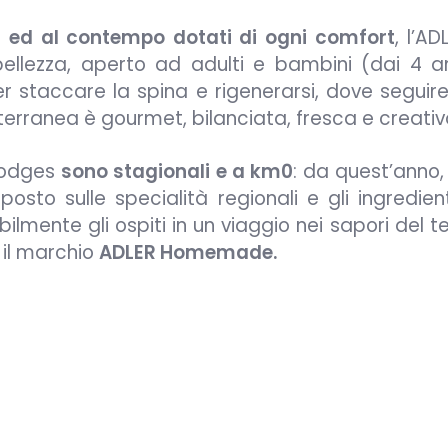
ri ed al contempo dotati di ogni comfort
, l’A
ellezza, aperto ad adulti e bambini (dai 4 an
er staccare la spina e rigenerarsi, dove seguir
terranea è gourmet, bilanciata, fresca e creativ
 Lodges
sono stagionali e a km0
: da quest’anno, i
osto sulle specialità regionali e gli ingredient
lmente gli ospiti in un viaggio nei sapori del ter
e il marchio
ADLER Homemade.