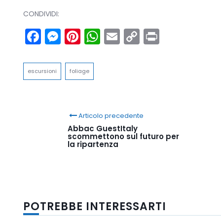
CONDIVIDI:
Facebook
Messenger
Pinterest
WhatsApp
Email
Copy
Print
Link
escursioni
foliage
Articolo precedente
Abbac GuestItaly
scommettono sul futuro per
la ripartenza
POTREBBE INTERESSARTI