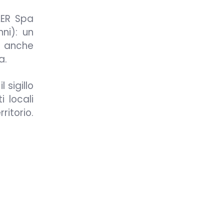
DLER Spa
ni): un
e anche
a.
l sigillo
i locali
ritorio.