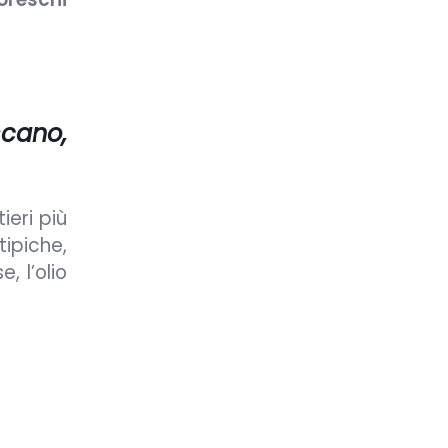
oscano
,
eri più
ipiche,
e, l’olio