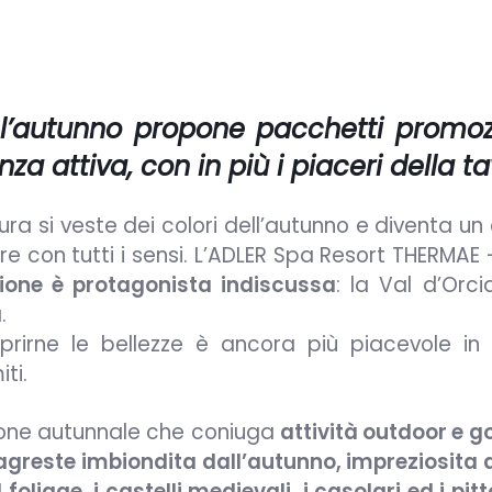
’autunno propone pacchetti promoz
 attiva, con in più i piaceri della ta
tura si veste dei colori dell’autunno e diventa u
 con tutti i sensi. L’ADLER Spa Resort THERMAE 
agione è protagonista indiscussa
: la Val d’Orci
.
prirne le bellezze è ancora più piacevole in
ti.
zione autunnale che coniuga
attività outdoor e 
 agreste imbiondita dall’autunno, impreziosita d
il foliage, i castelli medievali, i casolari ed i pit