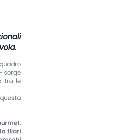
ionali
vola.
n quadro
– sorge
a tra le
 questa
gourmet
,
a filari
toreschi