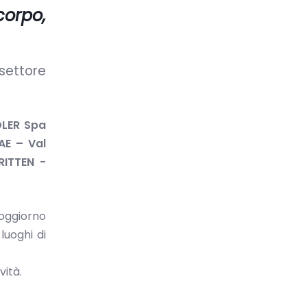
corpo,
 settore
LER Spa
AE – Val
RITTEN -
oggiorno
luoghi di
vità.