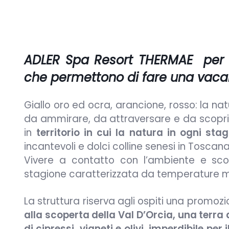
ADLER Spa Resort THERMAE per l
che permettono di fare una vacanza
Giallo oro ed ocra, arancione, rosso: la na
da ammirare, da attraversare e da scoprire
in
territorio in cui la natura in ogni st
incantevoli e dolci colline senesi in Toscana
Vivere a contatto con l’ambiente e sco
stagione caratterizzata da temperature mi
La struttura riserva agli ospiti una promo
alla scoperta della Val D’Orcia, una terra
di cipressi, vigneti e olivi, imperdibile per 