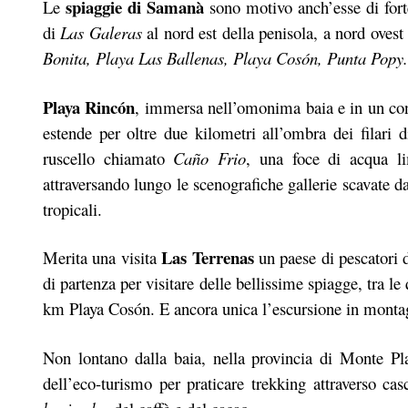
spiaggie di Samanà
Le
sono motivo anch’esse di fort
di
Las Galeras
al nord est della penisola, a nord ovest
Bonita, Playa Las Ballenas, Playa Cosón, Punta Popy.
Playa Rincón
, immersa nell’omonima baia e in un con
estende per oltre due kilometri all’ombra dei filari 
ruscello chiamato
Caño Frio
, una foce di acqua li
attraversando lungo le scenografiche gallerie scavate da
tropicali.
Las Terrenas
Merita una visita
un paese di pescatori d
di partenza per visitare delle bellissime spiagge, tra l
km Playa Cosón. E ancora unica l’escursione in montagn
Non lontano dalla baia, nella provincia di Monte Pl
dell’eco-turismo per praticare trekking attraverso cas