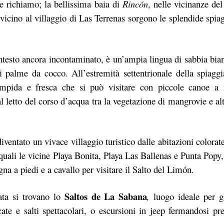
e richiamo; la bellissima baia di
Rincón
, nelle vicinanze del
 vicino al villaggio di Las Terrenas sorgono le splendide spi
testo ancora incontaminato, è un’ampia lingua di sabbia bian
di palme da cocco. All’estremità settentrionale della spiaggi
mpida e fresca che si può visitare con piccole canoe a 
l letto del corso d’acqua tra la vegetazione di mangrovie e alt
iventato un vivace villaggio turistico dalle abitazioni colorat
e quali le vicine Playa Bonita, Playa Las Ballenas e Punta Popy,
a a piedi e a cavallo per visitare il Salto del Limón.
Saltos de La Sabana
ata si trovano lo
,
luogo ideale per g
cate e salti spettacolari, o escursioni in jeep fermandosi pr