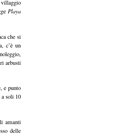
 villaggio
agge
Playa
ca che si
a, c’è un
noleggio,
ri arbusti
e, e punto
 a soli 10
li amanti
esso delle