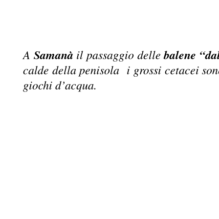
A
Samanà
il passaggio delle
balene “da
calde della penisola i grossi cetacei so
giochi d’acqua.