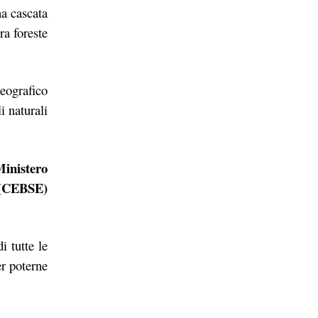
na cascata
ra foreste
eografico
i naturali
inistero
a (CEBSE)
i tutte le
r poterne