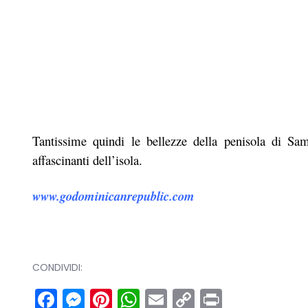
Tantissime quindi le bellezze della penisola di Sa
affascinanti dell’isola.
www.godominicanrepublic.com
CONDIVIDI:
Facebook
Messenger
Pinterest
WhatsApp
Email
Copy
Print