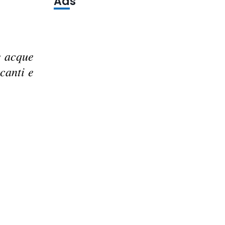
Ads
e acque
canti e