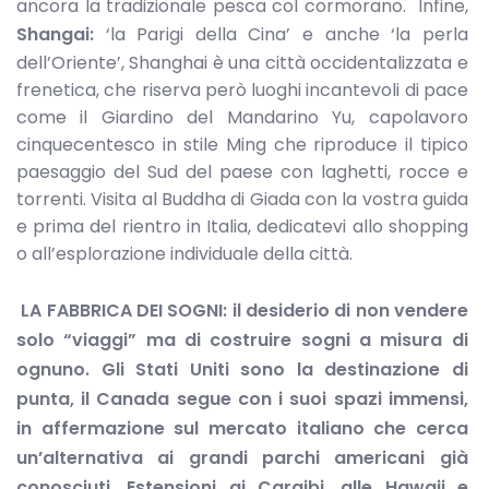
ancora la tradizionale pesca col cormorano. Infine,
Shangai:
‘la Parigi della Cina’ e anche ‘la perla
dell’Oriente’, Shanghai è una città occidentalizzata e
frenetica, che riserva però luoghi incantevoli di pace
come il Giardino del Mandarino Yu, capolavoro
cinquecentesco in stile Ming che riproduce il tipico
paesaggio del Sud del paese con laghetti, rocce e
torrenti. Visita al Buddha di Giada con la vostra guida
e prima del rientro in Italia, dedicatevi allo shopping
o all’esplorazione individuale della città.
LA FABBRICA DEI SOGNI
: il desiderio di non vendere
solo “viaggi”
ma di costruire sogni a misura di
ognuno. Gli Stati Uniti sono la destinazione di
punta, il Canada segue con i suoi spazi immensi,
in affermazione sul mercato italiano che cerca
un’alternativa ai grandi parchi americani già
conosciuti. Estensioni ai Caraibi, alle Hawaii e