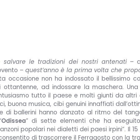
 salvare le tradizioni dei nostri antenati
– d
’evento –
quest’anno è la prima volta che pro
sta occasione non ha indossato il bellissimo 
si ottantenne, ad indossare la maschera. Una
tusiasmo tutto il paese e molti giunti da altri
ci, buona musica, cibi genuini innaffiati dall’ott
pie di ballerini hanno danzato al ritmo del tan
“
Odissea
” di sette elementi che ha eseguito
zoni popolari nei dialetti dei paesi irpini”. Il 1
consentito di trascorrere il Ferragosto con la tr