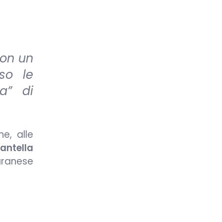
non un
so le
a” di
e, alle
antella
maranese