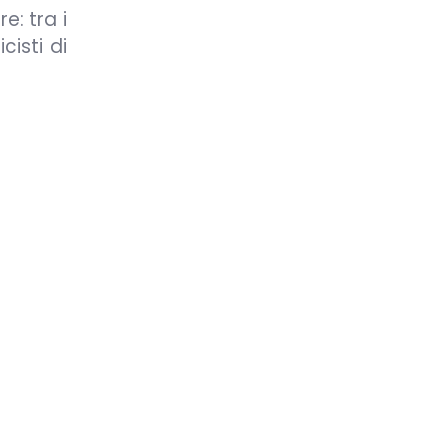
e: tra i
cisti di