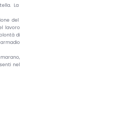
tella. La
zione del
el lavoro
olontà di
l’armadio
emarano,
senti nel