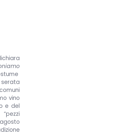
ichiara
poniamo
costume
 serata
 comuni
imo vino
go e del
 “pezzi
5 agosto
adizione