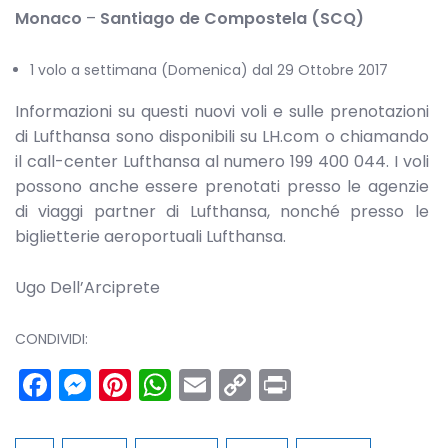
Monaco
–
Santiago de Compostela (SCQ)
1 volo a settimana (Domenica) dal 29 Ottobre 2017
Informazioni su questi nuovi voli e sulle prenotazioni
di Lufthansa sono disponibili su LH.com o chiamando
il call-center Lufthansa al numero 199 400 044. I voli
possono anche essere prenotati presso le agenzie
di viaggi partner di Lufthansa, nonché presso le
biglietterie aeroportuali Lufthansa.
Ugo Dell’Arciprete
CONDIVIDI:
Facebook
Messenger
Pinterest
WhatsApp
Email
Copy
Print
Link