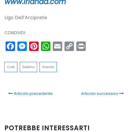
www.irlanda.com
Ugo Dell’Arciprete
CONDIVIDI:
Facebook
Messenger
Pinterest
WhatsApp
Email
Copy
Print
Link
Cork
Dublino
Irlanda
Articolo precedente
Articolo successivo
POTREBBE INTERESSARTI