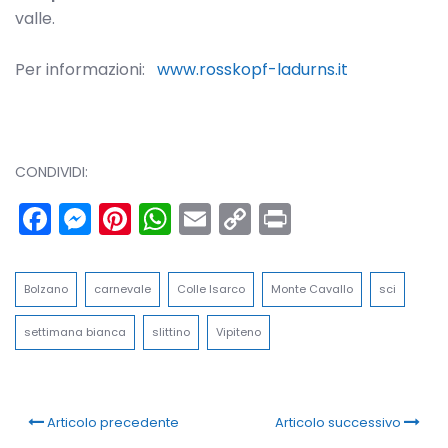
valle.
Per informazioni:
www.rosskopf-ladurns.it
CONDIVIDI:
Facebook
Messenger
Pinterest
WhatsApp
Email
Copy
Print
Link
Bolzano
carnevale
Colle Isarco
Monte Cavallo
sci
settimana bianca
slittino
Vipiteno
Articolo precedente
Articolo successivo