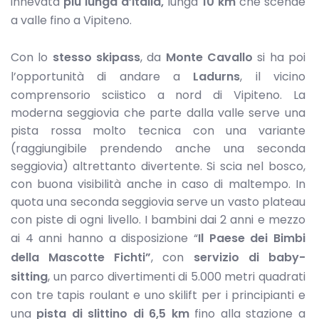
innevata
più lunga d’Italia,
lunga
10 km
che scende
a valle fino a Vipiteno.
Con lo
stesso skipass
, da
Monte Cavallo
si ha poi
l’opportunità di andare a
Ladurns
, il vicino
comprensorio sciistico a nord di Vipiteno. La
moderna seggiovia che parte dalla valle serve una
pista rossa molto tecnica con una variante
(raggiungibile prendendo anche una seconda
seggiovia) altrettanto divertente. Si scia nel bosco,
con buona visibilità anche in caso di maltempo. In
quota una seconda seggiovia serve un vasto plateau
con piste di ogni livello. I bambini dai 2 anni e mezzo
ai 4 anni hanno a disposizione “
Il Paese dei Bimbi
della Mascotte Fichti”
, con
servizio di baby-
sitting
, un parco divertimenti di 5.000 metri quadrati
con tre tapis roulant e uno skilift per i principianti e
una
pista di slittino di 6,5 km
fino alla stazione a