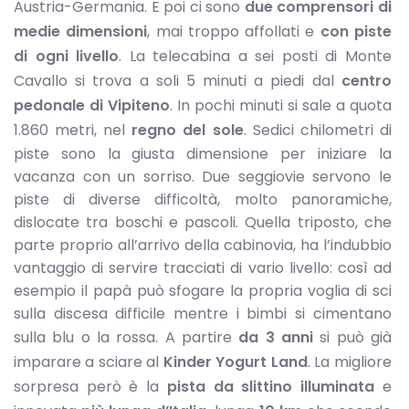
Austria-Germania. E poi ci sono
due comprensori di
medie dimensioni
, mai troppo affollati e
con piste
di ogni livello
. La telecabina a sei posti di Monte
Cavallo si trova a soli 5 minuti a piedi dal
centro
pedonale di Vipiteno
. In pochi minuti si sale a quota
1.860 metri, nel
regno del sole
. Sedici chilometri di
piste sono la giusta dimensione per iniziare la
vacanza con un sorriso. Due seggiovie servono le
piste di diverse difficoltà, molto panoramiche,
dislocate tra boschi e pascoli. Quella triposto, che
parte proprio all’arrivo della cabinovia, ha l’indubbio
vantaggio di servire tracciati di vario livello: così ad
esempio il papà può sfogare la propria voglia di sci
sulla discesa difficile mentre i bimbi si cimentano
sulla blu o la rossa. A partire
da 3 anni
si può già
imparare a sciare al
Kinder Yogurt Land
. La migliore
sorpresa però è la
pista da slittino illuminata
e