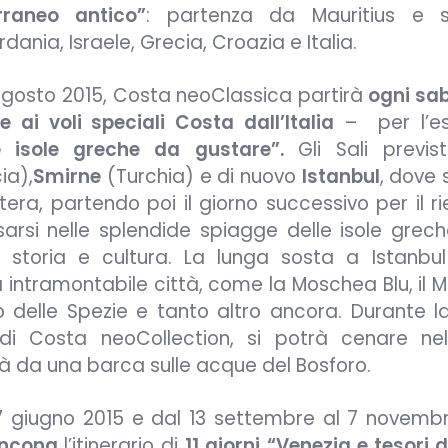
rraneo antico”
: partenza da Mauritius e s
ania, Israele, Grecia, Croazia e Italia.
 agosto 2015, Costa neoClassica partirà
ogni sa
 ai voli speciali Costa dall’Italia
– per l’es
e isole greche da gustare”.
Gli Sali previs
ia),
Smirne
(Turchia) e di nuovo
Istanbul
, dove 
tera, partendo poi il giorno successivo per il ri
sarsi nelle splendide spiagge delle isole grech
storia e cultura. La lunga sosta a Istanbul 
ta intramontabile città, come la Moschea Blu, il 
o delle Spezie e tanto altro ancora. Durante la
 di Costa neoCollection, si potrà cenare nel
à da una barca sulle acque del Bosforo.
 7 giugno 2015 e dal 13 settembre al 7 novembr
ncona
l’itinerario di
11 giorni
“Venezia e tesori d’