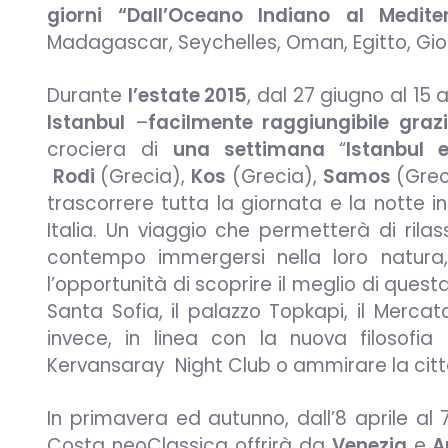
giorni “Dall’Oceano Indiano al Medite
Madagascar, Seychelles, Oman, Egitto, Giord
Durante
l’estate 2015
, dal 27 giugno al 15
Istanbul
–
facilmente raggiungibile grazie
crociera di
una settimana
“
Istanbul 
Rodi
(Grecia),
Kos
(Grecia),
Samos
(Grec
trascorrere tutta la giornata e la notte in
Italia. Un viaggio che permetterà di rilas
contempo immergersi nella loro natura, 
l’opportunità di scoprire il meglio di ques
Santa Sofia, il palazzo Topkapi, il Mercat
invece, in linea con la nuova filosofia
Kervansaray Night Club o ammirare la citt
In primavera ed autunno, dall’8 aprile al
Costa neoClassica offrirà da
Venezia
e
A