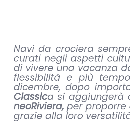
Navi da crociera sempre 
curati negli aspetti cul
di vivere una vacanza da
flessibilità e più temp
dicembre, dopo importan
Classic
a si aggiungerà
neoRiviera,
per proporre 
grazie alla loro versatili