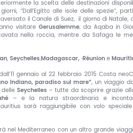
eriormente la scelta delle destinazioni disponib
iorni, “Dall’Egitto alle isole delle spezie”, part
versato il Canale di Suez, il giorno di Natale,
tranno visitare
Gerusalemme
; da Aqaba in Gio
scavata nella roccia, mentre da Safaga le mer
an
,
Seychelles
,
Madagascar,
Réunion
e
Mauriti
 dall’11 gennaio al 22 febbraio 2015 Costa neoC
ano Indiano, paradiso sul mare”
, un viaggio d
e delle
Seychelles
– tutte da scoprire grazie all
ahé
– e la natura straordinaria e inconta
Mauritius sarà raggiungibile con volo special
rà nel Mediterraneo con un altro grande viagg