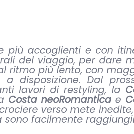
più accoglienti e con itin
turali del viaggio, per dare
l ritmo più lento, con mag
o a disposizione. Dal pros
ti lavori di restyling, la
C
 a
Costa neoRomantica
e
C
crociere verso mete inedite
tà sono facilmente raggiungib