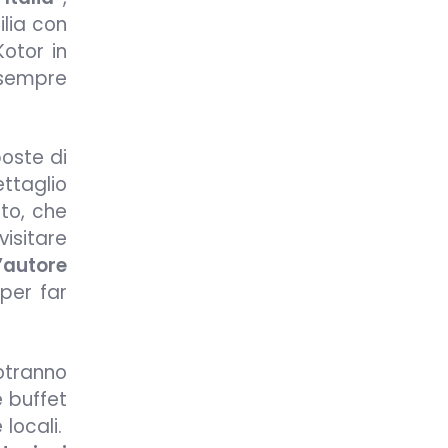
ilia con
Kotor in
 sempre
oste di
ttaglio
rto, che
isitare
’autore
 per far
otranno
e buffet
 locali.