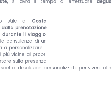
oste,
si avrà il tempo di effettuare
degus
lo stile di
Costa
:
dalla prenotazione
 durante il viaggio
.
ella consulenza di un
à a personalizzare il
 più vicine ai propri
ontare sulla presenza
elta di soluzioni personalizzate per vivere al m