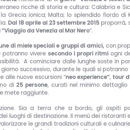
rraneo ricche di storia e cultura: Calabria e Sic
 la Grecia ionica; Malta; lo splendido fiordo di 
zia.
Dal 18 aprile al 23 settembre 2015
proporrà,
i “Viaggio da Venezia al Mar Nero
”.
une di miele speciali e gruppi di amici,
con prop
he potranno vivere
secondo i propri ritmi
ogni de
sibilità. A cominciare dalle lunghe soste in po
orno successivo, durante le quali si potranno v
e alle nuove escursioni “
neo experience”
,
tour d
mo di
25 persone
, curati nel minimo dettaglio
lle mete raggiunte.
ione. Sia a terra che a bordo, gli ospiti p
ei luoghi di destinazione. Il menù dei ristoranti 
rizzare le grandi tradizioni culturali e culinarie