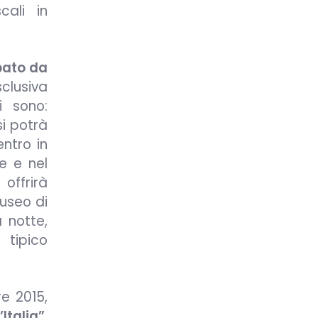
cali in
bato da
clusiva
ti sono:
si potrà
entro in
e e nel
offrirà
Museo di
 notte,
 tipico
e 2015,
Italia”
,