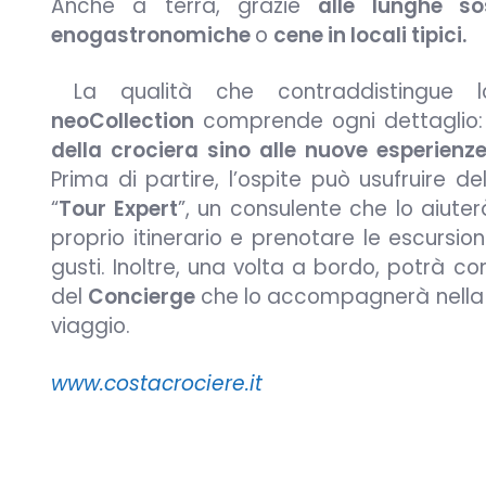
Anche a terra, grazie
alle lunghe s
enogastronomiche
o
cene in locali tipici.
La qualità che contraddistingue 
neoCollection
comprende ogni dettaglio
della crociera sino alle nuove esperienze
Prima di partire, l’ospite può usufruire d
“
Tour Expert
”, un consulente che lo aiuter
proprio itinerario e prenotare le escursioni
gusti. Inoltre, una volta a bordo, potrà c
del
Concierge
che lo accompagnerà nella sc
viaggio.
www.costacrociere.it