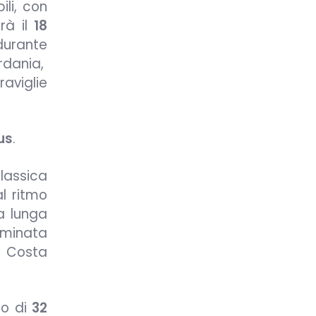
ili, con
irà il
18
 durante
rdania,
aviglie
us
.
lassica
al ritmo
a lunga
minata
e Costa
io di
32