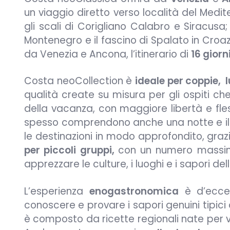
un viaggio diretto verso località del Medite
gli scali di Corigliano Calabro e Siracusa;
Montenegro e il fascino di Spalato in Croa
da Venezia e Ancona, l’itinerario di
16 giorn
Costa neoCollection è
ideale per coppie, l
qualità create su misura per gli ospiti c
della vacanza, con maggiore libertà e fles
spesso comprendono anche una notte e il gi
le destinazioni in modo approfondito, grazi
per piccoli gruppi,
con un numero massi
apprezzare le culture, i luoghi e i sapori de
L’esperienza
enogastronomica
è d’eccez
conoscere e provare i sapori genuini tipici d
è composto da ricette regionali nate per valo