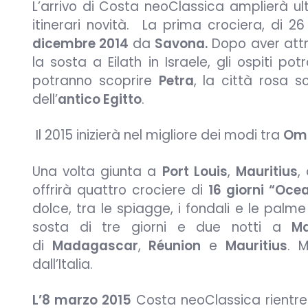
L’arrivo di Costa neoClassica amplierà ult
itinerari novità. La prima crociera, di 26 g
dicembre 2014
da
Savona.
Dopo aver attra
la sosta a Eilath in Israele, gli ospiti po
potranno scoprire
Petra
, la città rosa 
dell’
antico Egitto
.
Il 2015 inizierà nel migliore dei modi tra
Om
Una volta giunta a
Port Louis
,
Mauritius
,
offrirà quattro crociere di
16 giorni “Oce
dolce, tra le spiagge, i fondali e le palm
sosta di tre giorni e due notti a
M
di
Madagascar
,
Réunion
e
Mauritius
. 
dall’Italia.
L’8 marzo 2015
Costa neoClassica rientre