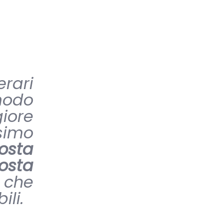
erari
 modo
giore
simo
osta
osta
, che
ili.