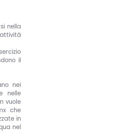
si nella
attività
ercizio
ndono il
ano nei
e nelle
on vuole
bmx che
zzate in
cqua nel