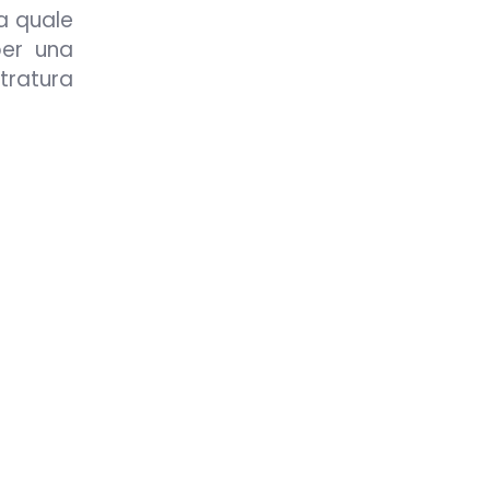
a quale
per una
tratura