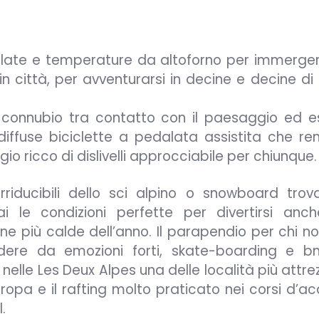
follate e temperature da altoforno per immerger
in città, per avventurarsi in decine e decine di 
o connubio tra contatto con il paesaggio ed es
ù diffuse biciclette a pedalata assistita che re
o ricco di dislivelli approcciabile per chiunque.
 irriducibili dello sci alpino o snowboard trov
ai le condizioni perfette per divertirsi anch
ne più calde dell’anno. Il parapendio per chi n
ndere da emozioni forti, skate-boarding e 
nelle Les Deux Alpes una delle località più attre
uropa e il rafting molto praticato nei corsi d’a
.