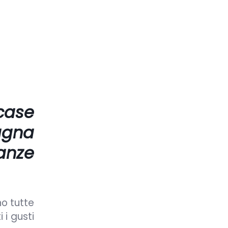
case
agna
anze
no tutte
 i gusti