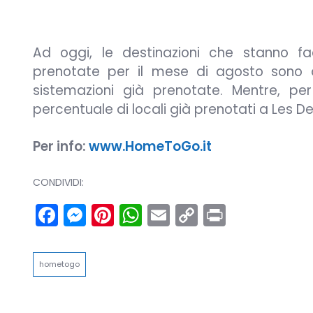
Ad oggi, le destinazioni che stanno fa
prenotate per il mese di agosto sono qu
sistemazioni già prenotate. Mentre, pe
percentuale di locali già prenotati a Les De
Per info:
www.HomeToGo.it
CONDIVIDI:
Facebook
Messenger
Pinterest
WhatsApp
Email
Copy
Print
Link
hometogo