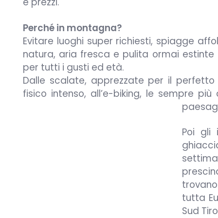
e prezzi.
Perché in montagna?
Evitare luoghi super richiesti, spiagge af
natura, aria fresca e pulita ormai estinte 
per tutti i gusti ed età.
Dalle scalate, apprezzate per il perfett
fisico intenso, all’e-biking, le sempre pi
paesaggi
Poi gli
ghiacci
settima
presci
trovano 
tutta E
Sud Tirol