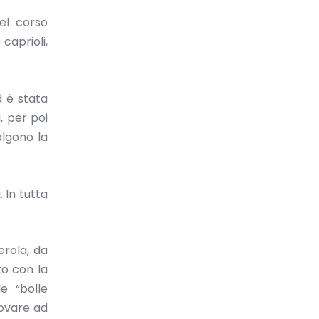
el corso
caprioli,
d è stata
, per poi
algono la
. In tutta
erola, da
to con la
e “bolle
rovare ad