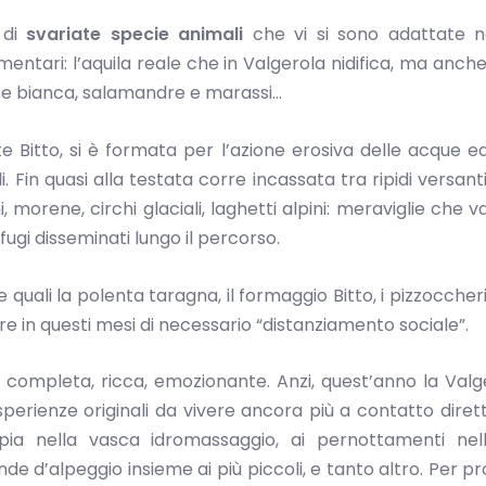
 di
svariate specie animali
che vi si sono adattate n
imentari: l’aquila reale che in Valgerola nidifica, ma anche 
ice bianca, salamandre e marassi…
e Bitto, si è formata per l’azione erosiva delle acque e
Fin quasi alla testata corre incassata tra ripidi versanti
, morene, circhi glaciali, laghetti alpini: meraviglie che v
fugi disseminati lungo il percorso.
 quali la polenta taragna, il formaggio Bitto, i pizzoccheri
re in questi mesi di necessario “distanziamento sociale”.
a completa, ricca, emozionante. Anzi, quest’anno la Valg
sperienze originali da vivere ancora più a contatto diret
pia nella vasca idromassaggio, ai pernottamenti nell
nde d’alpeggio insieme ai più piccoli, e tanto altro. Per p