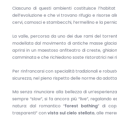
Ciascuno di questi ambienti costituisce l’habitat
dell’evoluzione e che vi trovano rifugio e risorse al
cervi, camosci e stambecchi, l’ermellino e la pern
La valle, percorsa da uno dei due rami del torrent
modellata dal movimento di antiche masse glaciali. 
aprirsi in un maestoso anfiteatro di creste, ghiaioni
camminata e che richiedono soste ristoratrici nei ri
Per rinfrancarsi con specialità tradizionali e robuste
sicurezza, nel pieno rispetto delle norme da adotta
Ma senza rinunciare alla bellezza di un’esperienz
sempre “slow”, si fa ancora più “live”, regalando e
natura: dal romantico “
forest bathing
” di cop
trasparenti” con
vista
sul cielo stellato
, alle mere