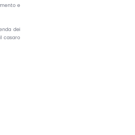
vamento e
enda dei
il casaro