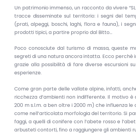
Un patrimonio immenso, un racconto da vivere “SLO
tracce disseminate sul territorio: i segni del tem
(prati, alpeggi, boschi, laghi, flora e fauna), i segni
prodotti tipici, a partire proprio dal Bitto…
Poco conosciute dal turismo di massa, queste m
segreti di una natura ancora intatta. Ecco perchè 
grazie alla possibilità di fare diverse escursioni su 
esperienze.
Come gran parte delle vallate alpine, infatti, anc
ricchezza d’ambienti non indifferente. Il motivo è 
200 m s.l.m. a ben oltre i 2000 m) che influenza le
come nell’articolata morfologia del territorio. Si pass
faggi, a quelli di conifere con l’abete rosso e l’ab
arbusteti contorti, fino a raggiungere gli ambienti r