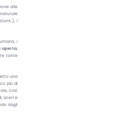
ione alle
 naturale
tumi..), i
umana, i
a aperta
,
vere tante
retto una
o più di
ale, così
i, aceri e
ndo dagli