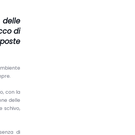
 delle
cco di
oposte
 ambiente
mpre.
o, con la
one delle
e schivo,
esenza di