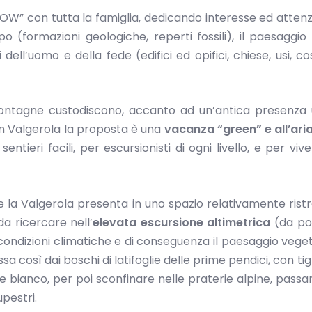
W” con tutta la famiglia, dedicando interesse ed attenz
po (formazioni geologiche, reperti fossili), il paesaggio
 dell’uomo e della fede (edifici ed opifici, chiese, usi, cos
ontagne custodiscono, accanto ad un’antica presenza 
in Valgerola la proposta è una
vacanza “green” e all’ari
sentieri facili, per escursionisti di ogni livello, e per vi
he la Valgerola presenta in uno spazio relativamente rist
da ricercare nell’
elevata escursione
altimetrica
(da poc
 condizioni climatiche e di conseguenza il paesaggio veget
a così dai boschi di latifoglie delle prime pendici, con tigl
ete bianco, per poi sconfinare nelle praterie alpine, passa
upestri.