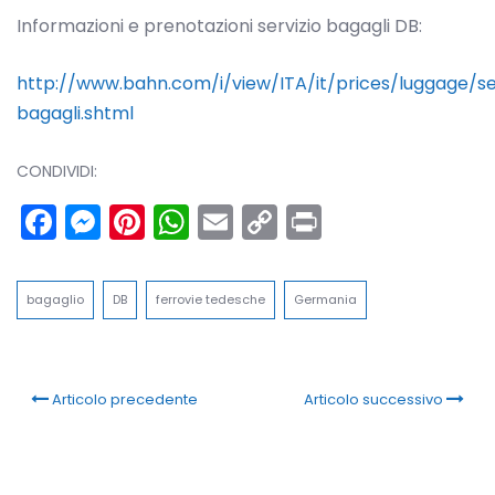
Informazioni e prenotazioni servizio bagagli DB:
http://www.bahn.com/i/view/ITA/it/prices/luggage/se
bagagli.shtml
CONDIVIDI:
Facebook
Messenger
Pinterest
WhatsApp
Email
Copy
Print
Link
bagaglio
DB
ferrovie tedesche
Germania
Articolo precedente
Articolo successivo