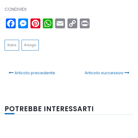
CONDIVIDI:
Facebook
Messenger
Pinterest
WhatsApp
Email
Copy
Print
Link
Italia
Rovigo
Articolo precedente
Articolo successivo
POTREBBE INTERESSARTI