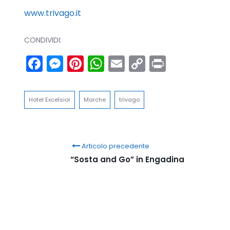
www.trivago.it
CONDIVIDI:
Facebook
Messenger
Pinterest
WhatsApp
Email
Copy
Print
Link
Hotel Excelsior
Marche
trivago
Articolo precedente
“Sosta and Go” in Engadina