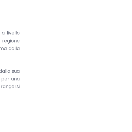
a livello
i regione
ima dalla
dalla sua
o per una
frangersi