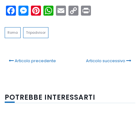
Facebook
Messenger
Pinterest
WhatsApp
Email
Copy
Print
Link
Roma
Tripadvisor
Articolo precedente
Articolo successivo
POTREBBE INTERESSARTI