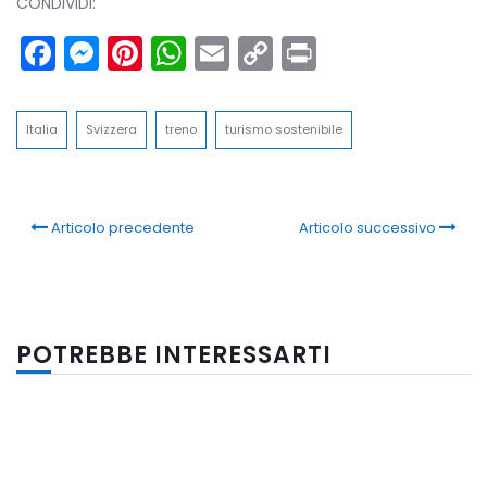
CONDIVIDI:
Facebook
Messenger
Pinterest
WhatsApp
Email
Copy
Print
Link
Italia
Svizzera
treno
turismo sostenibile
Articolo precedente
Articolo successivo
POTREBBE INTERESSARTI