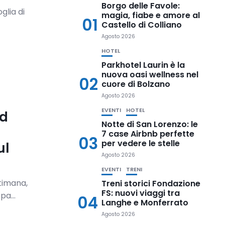
Borgo delle Favole:
glia di
magia, fiabe e amore al
01
Castello di Colliano
Agosto 2026
HOTEL
Parkhotel Laurin è la
nuova oasi wellness nel
02
cuore di Bolzano
Agosto 2026
EVENTI
HOTEL
nd
Notte di San Lorenzo: le
7 case Airbnb perfette
03
per vedere le stelle
ul
Agosto 2026
EVENTI
TRENI
ttimana,
Treni storici Fondazione
FS: nuovi viaggi tra
a...
04
Langhe e Monferrato
Agosto 2026