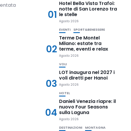
Hotel Bella Vista Trafoi:
ientata
notte di San Lorenzo tra
01
le stelle
Agosto 2026
EVENTI
SPORT&BENESSERE
Terme De Montel
Milano: estate tra
02
terme, eventi e relax
Agosto 2026
VOLI
LOT inaugura nel 2027 i
voli diretti per Hanoi
03
Agosto 2026
HOTEL
Danieli Venezia riapre: il
nuovo Four Seasons
04
sulla Laguna
Agosto 2026
DESTINAZIONI
MONTAGNA