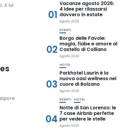
Vacanze agosto 2026:
. A lui
4 idee per rilassarsi
01
davvero in estate
Agosto 2026
EVENTI
Borgo delle Favole:
magia, fiabe e amore al
02
Castello di Colliano
Agosto 2026
HOTEL
nes
Parkhotel Laurin è la
nuova oasi wellness nel
03
cuore di Bolzano
Agosto 2026
ngapore
EVENTI
HOTEL
Notte di San Lorenzo: le
7 case Airbnb perfette
04
per vedere le stelle
Agosto 2026