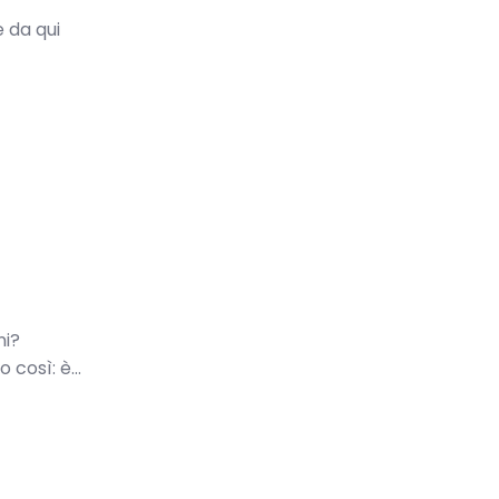
e da qui
ni?
così: è...