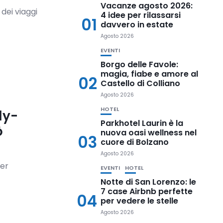
Vacanze agosto 2026:
dei viaggi
4 idee per rilassarsi
01
davvero in estate
Agosto 2026
EVENTI
Borgo delle Favole:
magia, fiabe e amore al
02
Castello di Colliano
Agosto 2026
HOTEL
ly-
Parkhotel Laurin è la
ò
nuova oasi wellness nel
03
cuore di Bolzano
Agosto 2026
per
EVENTI
HOTEL
Notte di San Lorenzo: le
7 case Airbnb perfette
04
per vedere le stelle
Agosto 2026