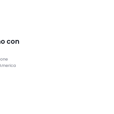
no con
zione
l’America