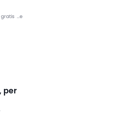
 gratis …e
, per
r