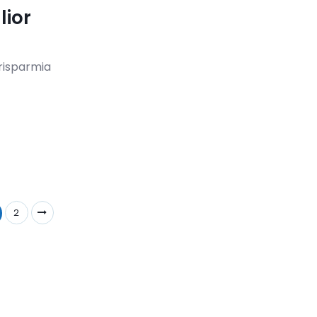
lior
risparmia
2